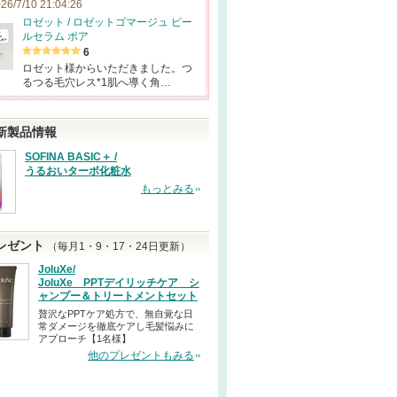
26/7/10 21:04:26
ロゼット / ロゼットゴマージュ ピー
ルセラム ポア
6
ロゼット様からいただきました。つ
るつる毛穴レス*1肌へ導く角…
新製品情報
SOFINA BASIC＋ /
うるおいターボ化粧水
もっとみる
レゼント
（毎月1・9・17・24日更新）
JoluXe/
JoluXe PPTデイリッチケア シ
ャンプー＆トリートメントセット
贅沢なPPTケア処方で、無自覚な日
常ダメージを徹底ケアし毛髪悩みに
アプローチ【1名様】
他のプレゼントもみる