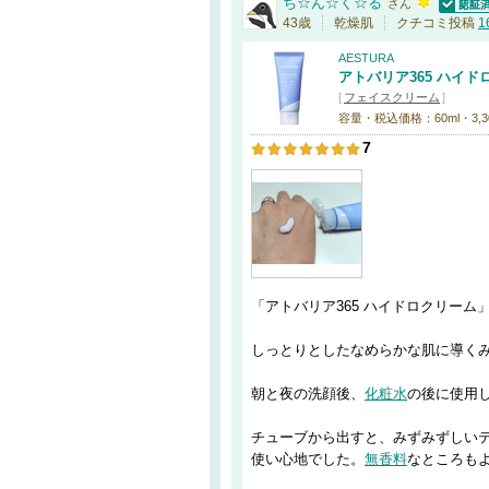
ち☆ん☆く☆る
さん
認証済
43歳
乾燥肌
クチコミ投稿
1
AESTURA
アトバリア365 ハイド
[
フェイスクリーム
]
容量・税込価格：60ml・3,3
7
「アトバリア365 ハイドロクリーム
しっとりとしたなめらかな肌に導く
朝と夜の洗顔後、
化粧水
の後に使用
チューブから出すと、みずみずしい
使い心地でした。
無香料
なところも