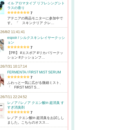
イル アロマタイプ リフレシングシト
ラスの香り
7
アテニアの商品モニターに参加中で
す。 「 スキンクリア クレ…
26/8/2 11:41:41
espoir / シルクスキンレイヤークッシ
ョン
7
【PR】 #エスポア #リカバリークッ
ション #クッションフ…
26/7/31 10:17:14
FERMENTA / FIRST MiST SERUM
7
ふわっと一気に広がる微細ミスト、
「 FIRST MIST S…
26/7/11 22:24:52
レノア / レノア クエン酸in 超消臭 す
すぎ消臭剤
7
レノア クエン酸in 超消臭をお試しし
ました。こちらのオスス…