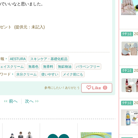
のでいいなと思いました。
ゼント (提供元：未記入)
20
情報
AESTURA
スキンケア・基礎化粧品
ェイスクリーム
無着色
無香料
無鉱物油
パラベンフリー
20
ワード
水分クリーム
使いやすい
メイク前にも
Like
0
参考にしたい！ありがとう
前へ
次へ
20