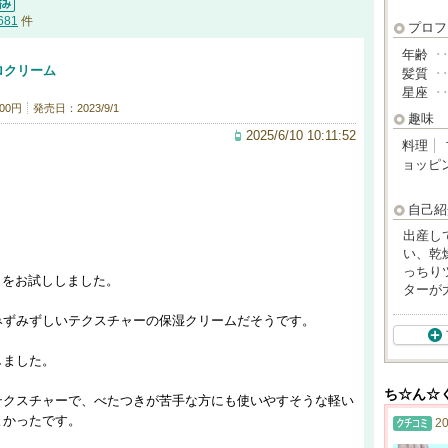
681
件
プロフ
年齢
･
ロクリーム
髪質
･
星座
･
00円
発売日：2023/9/1
趣味
2025/6/10 10:11:52
料理
ョッピ
自己紹
出産し
い、乾
っちり
」をお試ししました。
ターが
みずみずしいテクスチャーの保湿クリームだそうです。
しました。
ち☆ん☆
テクスチャーで、べたつきが苦手な方にも使いやすそうな軽い
よかったです。
20