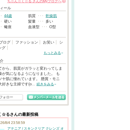
ち☆ん☆く☆る
さんの
Myブログへ
→
ィール
･･
44歳
肌質
･･･
乾燥肌
･･
硬い
髪量
･･･
多い
･･
蠍座
血液型
･･･
O型
ブログ
ファッション
お笑い
シ
ング
もっとみる
介
てから、肌質がガラッと変わってしま
燥が気になるようになりました。 も
ツヤ肌に憧れています。 懸賞・モニ
大好きな主婦です(o…
続きをみる
フォロー
く☆るさんの最新投稿
26/8/4 23:58:59
アテニア / スキンクリア クレンズ オ