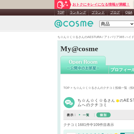
おトクにキレイになる情報が満載！
ち☆ん☆
TOP
ランキング
ブランド
ブログ
Q&A
ち☆ん☆く☆るさんのAESTURA / アトバリア365 ハイド
My@cosme
プロフィー
TOP
>
ち☆ん☆く☆るさんのクチコミ投稿一覧（投
ち☆ん☆く☆る
AES
さん
の
ムへのクチコミ
クチコミ1681件中109件目表示