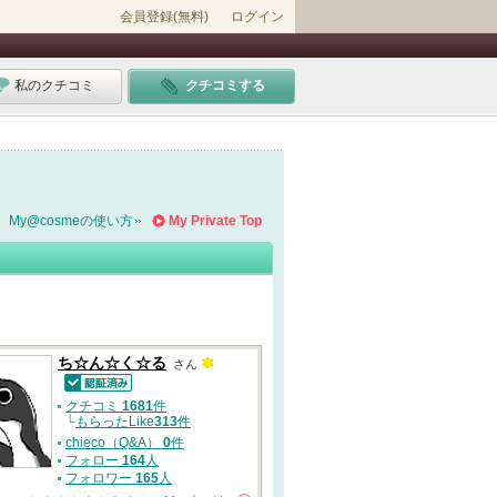
会員登録(無料)
ログイン
私のクチコミ
クチコミする
My@cosmeの使い方
My Private Top
ち☆ん☆く☆る
さん
認証済
クチコミ
1681
件
└
もらったLike
313
件
chieco（Q&A）
0
件
フォロー
164
人
フォロワー
165
人