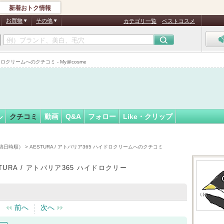
新着おトク情報
く☆る
フォロー
さん
お買物
その他
カテゴリ一覧
ベストコスメ
認
証
ロクリームへのクチコミ - My@cosme
済
ル
クチコミ
動画
Q&A
フォロー
Like・クリップ
稿日時順）
> AESTURA / アトバリア365 ハイドロクリームへのクチコミ
TURA / アトバリア365 ハイドロクリー
前へ
次へ