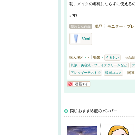
朝、メイクの邪魔にならずに使える
#PR
現品
モニター・プレ
使用した商品
60ml
購入場所
-
効果
商品
うるおい
乳液・美容液・フェイスクリームなど
フ
関連
アレルギーテスト済
韓国コスメ
通報する