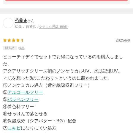
芍薬★
さん
50歳
普通肌
クチコミ投稿 159件
4
2025/6/9
購入品
現品
ビューティデイでセットでお得になっているのを購入しまし
た。
アクアリッチシリーズ初のノンケミカルUV、水肌記憶UV。
＜肌を想った9のこだわり＞というのに惹かれました。
①ノンケミカル処方（紫外線吸収剤フリー）
②
アルコールフリー
③
パラベンフリー
④着色料フリー
⑤せっけんで落とせる
⑥保湿成分（シアバター・BG）配合
⑦
ニキビ
になりにくい処方