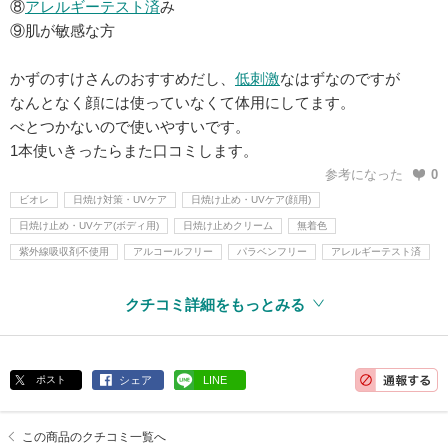
⑧
アレルギーテスト済
み
⑨肌が敏感な方
かずのすけさんのおすすめだし、
低刺激
なはずなのですが
なんとなく顔には使っていなくて体用にしてます。
べとつかないので使いやすいです。
1本使いきったらまた口コミします。
参考になった
0
ビオレ
日焼け対策・UVケア
日焼け止め・UVケア(顔用)
日焼け止め・UVケア(ボディ用)
日焼け止めクリーム
無着色
紫外線吸収剤不使用
アルコールフリー
パラベンフリー
アレルギーテスト済
クチコミ詳細をもっとみる
ポスト
シェア
LINE
この商品のクチコミ一覧へ