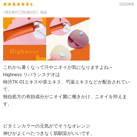
6
2025/6/8
モニター・プレゼント
現品
これから暑くなって汗やニオイが気になりますよね～
Highness リバランスデオは
柿渋TK-01エキスや茶エキス、芍薬エキスなどが配合されてい
て、
独自処方の有効成分がニオイ菌に働きかけ、ニオイを抑えま
す。
ビタミンカラーの元気がでそうなオレンジ
伸びがよくべたつきなく肌馴染がいいです。