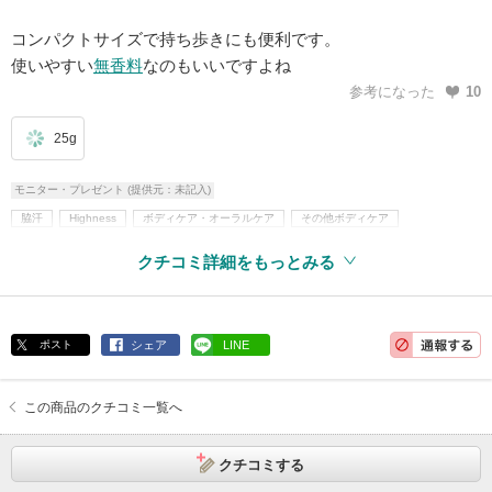
コンパクトサイズで持ち歩きにも便利です。
使いやすい
無香料
なのもいいですよね
参考になった
10
25g
モニター・プレゼント (提供元：未記入)
脇汗
Highness
ボディケア・オーラルケア
その他ボディケア
デオドラント・制汗剤・汗ケア
無着色
無香料
界面活性剤不使用
クチコミ詳細をもっとみる
アレルギーテスト済
ポスト
シェア
LINE
この商品のクチコミ一覧へ
クチコミする