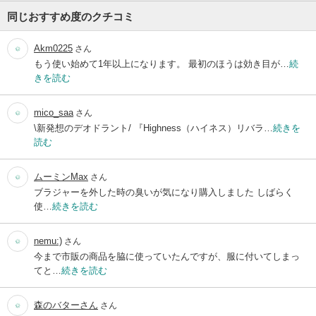
同じおすすめ度のクチコミ
Akm0225
さん
もう使い始めて1年以上になります。 最初のほうは効き目が…
続
きを読む
mico_saa
さん
\新発想のデオドラント/ 『Highness（ハイネス）リバラ…
続きを
読む
ムーミンMax
さん
ブラジャーを外した時の臭いが気になり購入しました しばらく
使…
続きを読む
nemu:)
さん
今まで市販の商品を脇に使っていたんですが、服に付いてしまっ
てと…
続きを読む
森のバターさん
さん