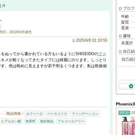
4
件
プロフ
年齢
･
ー
髪質
･
]
星座
･
売日：2013年9月発売
趣味
2025/6/8 01:10:55
未選択
自己紹
ぬってから書かれている方もいるようにSHISEIDOの
ファ
自己紹
にキメが粗くなってきたタイプには綺麗にのります。しっとり
です。色は暗めに見えますが若干明るくつきます。私は乾燥崩
。
Phoen
20
-
商品情報
セフィーヌ
ベースメイク
ファンデーション
ヒアルロン酸
無香料
無鉱物油
アルコールフリー