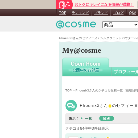
おトクにキレイになる情報が満載！
Phoenix3
TOP
ランキング
ブランド
ブログ
Q&A
Phoenix3さんのセフィーヌ / シルクウェットパウダーへの
My@cosme
プロフィー
TOP
>
Phoenix3さんのクチコミ投稿一覧（投稿日
Phoenix3
セフィーヌ
さん
の
クチコミ84件中3件目表示