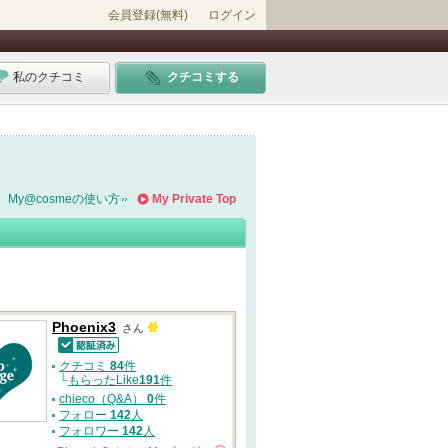
会員登録(無料)
ログイン
私のクチコミ
クチコミする
My@cosmeの使い方
My Private Top
Phoenix3
さん
認証済
クチコミ
84
件
└
もらったLike
191
件
chieco（Q&A）
0
件
フォロー
142
人
フォロワー
142
人