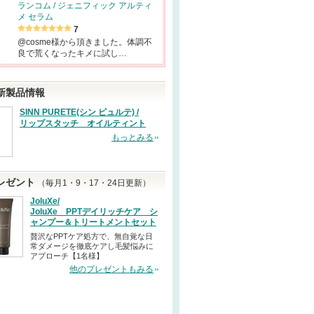
ランコム / ジェニフィック アルティ
メ セラム
7
@cosme様から頂きました。体調不
良で荒くなったキメに試し…
新製品情報
SINN PURETE(シン ピュルテ) /
リップスタッチ オイルティント
もっとみる
レゼント
（毎月1・9・17・24日更新）
JoluXe/
JoluXe PPTデイリッチケア シ
ャンプー＆トリートメントセット
贅沢なPPTケア処方で、無自覚な日
常ダメージを徹底ケアし毛髪悩みに
アプローチ【1名様】
他のプレゼントもみる