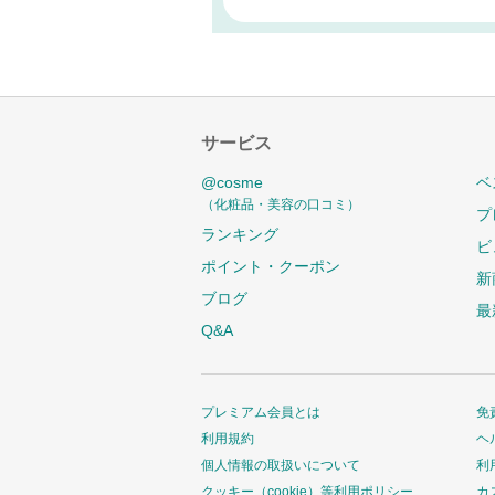
サービス
@cosme
ベ
（化粧品・美容の口コミ）
プ
ランキング
ビ
ポイント・クーポン
新
ブログ
最
Q&A
プレミアム会員とは
免
利用規約
ヘ
個人情報の取扱いについて
利
クッキー（cookie）等利用ポリシー
カ