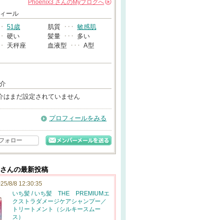
Phoenix3
さんの
Myブログへ
→
ィール
･･
51歳
肌質
･･･
敏感肌
･･
硬い
髪量
･･･
多い
･･
天秤座
血液型
･･･
A型
介
介はまだ設定されていません
プロフィールをみる
フォロー
ix3さんの最新投稿
25/8/8 12:30:35
いち髪 / いち髪 THE PREMIUMエ
クストラダメージケアシャンプー／
トリートメント（シルキースムー
ス）