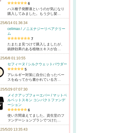
6
ハス種子発酵液というのが気になり
購入してみました。もう少し髪…
25/6/14 01:36:34
celimax / ノニエナジーリペアクリー
ム
7
たまたま見つけて購入しましたが、
鎮静効果のある植物エキスが合…
25/6/8 01:10:55
セフィーヌ / シルクウェットパウダー
5
アレルギー対策に自分に合ったベー
スをぬってから書かれている方…
25/5/29 07:07:30
メイクアップフォーエバー / マットベ
ルベットスキン コンパクトファンデ
ーション
6
使い方間違えてました。資生堂のフ
ァンデーションブラシでつけた…
25/5/20 13:35:43