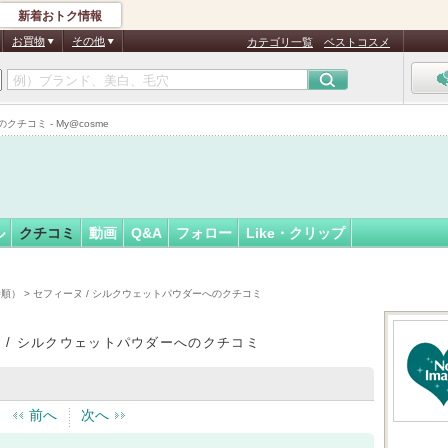
新着おトク情報
フォロー
さん
お買物
その他
カテゴリ一覧
ベストコスメ
認
証
クチコミ - My@cosme
済
ル
クチコミ
動画
Q&A
フォロー
Like・クリップ
時順）
> セフィーヌ / シルクウェットパウダーへのクチコミ
 / シルクウェットパウダーへのクチコミ
前へ
次へ