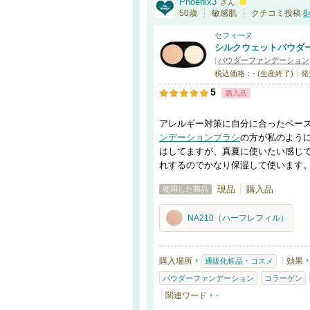
Phoenix3
さん
50歳
敏感肌
クチコミ投稿
8
セフィーヌ
シルクウェットパウダ
[
パウダーファンデーション
税込価格：- (生産終了)
発
5
購入品
アレルギー対策に自分に合ったベースを
ンデーションブラシ
の方が私のよう
はしてますが、真夏に使いたい感じ
れするのでかなり保湿して使います
現品
購入品
使用した商品
NA210（ハーフレフィル）
購入場所
効果
通販化粧品・コスメ
パウダーファンデーション
コラーゲン
関連ワード
-