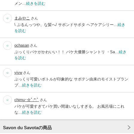
メン…
続きを読む
まみやこ
さん
\ ぷるんっつや、な髪へ/ サボンドサボタ ヘアケアシリー…
続き
を読む
ochasan
さん
ぷっくりパケがかわいい！！ パケ大優勝シャントリ ・Sa…
続き
を読む
vjvw
さん
ぷっくり可愛いボトルが印象的な サボテン由来のモイストプラン
プ…
続きを読む
chimu･☆ﾟ:*:ﾟ
さん
パケが可愛すぎてパケ買い間違いなしすぎる。 お風呂場にこれ
な…
続きを読む
Savon du Savotaの商品