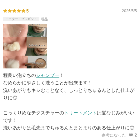
5
2025/6/5
モニター・プレゼント
現品
程良い泡立ちの
シャンプー
！
なめらかにやさしく洗うことが出来ます！
洗いあがりもキシむことなく、しっとりちゅるんとした仕上が
りに◎
こっくりめなテクスチャーの
トリートメント
は髪なじみがいい
です！
洗いあがりは毛先までちゅるんとまとまりのある仕上がりに◎
参考になった
2