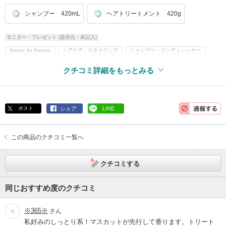
シャンプー 420mL
ヘアトリートメント 420g
モニター・プレゼント (提供元：未記入)
Savon du Savota
ヘアケア・スタイリング
シャンプー・コンディショナー
無鉱物油
パラベンフリー
クチコミ詳細をもっとみる
ポスト
シェア
LINE
この商品のクチコミ一覧へ
クチコミする
同じおすすめ度のクチコミ
※365※
さん
私好みのしっとり系！マスカットが先行して香ります。トリート