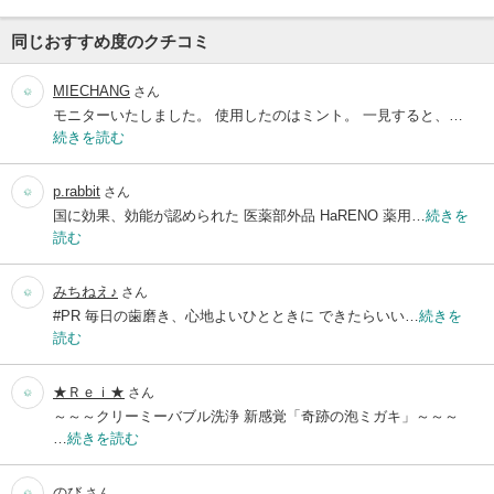
同じおすすめ度のクチコミ
MIECHANG
さん
モニターいたしました。 使用したのはミント。 一見すると、…
続きを読む
p.rabbit
さん
国に効果、効能が認められた 医薬部外品 HaRENO 薬用…
続きを
読む
みちねえ♪
さん
#PR 毎日の歯磨き、心地よいひとときに できたらいい…
続きを
読む
★Ｒｅｉ★
さん
～～～クリーミーバブル洗浄 新感覚「奇跡の泡ミガキ」～～～
…
続きを読む
のび
さん