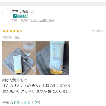
ママけろ美
さん
53歳
乾燥肌
クチコミ投稿 166件
5
2025/6/3
購入品
現品
細かな泡立ちで
ほんのりミントの 香りがお口の中に広がり
磨きあがり スッキリ 爽やか 気に入りました
全国の
ドラッグストア
や