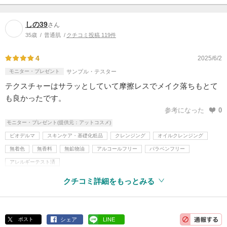
しの39
さん
35歳
普通肌
クチコミ投稿 119件
4
2025/6/2
モニター・プレゼント
サンプル・テスター
テクスチャーはサラッとしていて摩擦レスでメイク落ちもとて
も良かったです。
参考になった
0
モニター・プレゼント(提供元：アットコスメ)
ビオデルマ
スキンケア・基礎化粧品
クレンジング
オイルクレンジング
無着色
無香料
無鉱物油
アルコールフリー
パラベンフリー
アレルギーテスト済
クチコミ詳細をもっとみる
ポスト
シェア
LINE