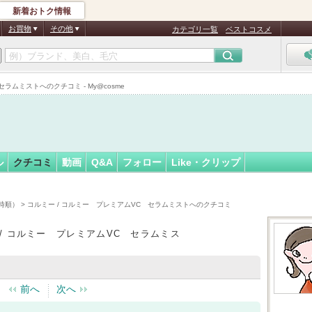
新着おトク情報
マ
フォロー
さん
お買物
その他
カテゴリ一覧
ベストコスメ
認
証
ムミストへのクチコミ - My@cosme
済
ル
クチコミ
動画
Q&A
フォロー
Like・クリップ
時順）
> コルミー / コルミー プレミアムVC セラムミストへのクチコミ
 / コルミー プレミアムVC セラムミス
前へ
次へ