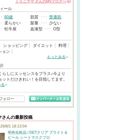
くりこママ
さんの
Myブログへ
→
ィール
･･
60歳
肌質
･･･
普通肌
･･
柔らかい
髪量
･･･
少ない
･･
牡牛座
血液型
･･･
O型
ショッピング
ダイエット
料理
ション
もっとみる
介
くらしにエッセンスをプラス♪今より
ョットだけきれい！を目指してます。
みる
フォロー
マさんの最新投稿
26/8/1 18:13:04
明色化粧品 / DETクリア ブライト＆
ピール シートマスクプロ