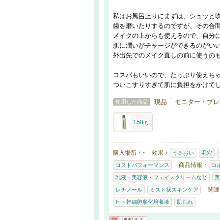
私はお風呂上りにまずは、シュッと
歯を磨いたりするのですが、その合
メイクの上からも使えるので、自分
肌に潤いがチャージができるのがい
外出先でのメイク直しの前に使うの
コスパもいいので、たっぷり使えち
ついこすりすぎて肌に負担をかけて
現品
モニター・プレゼ
使用した商品
150ｇ
購入場所
-
効果
うるおい
毛穴
商品情報
コストパフォーマンス
コ
乳液・美容液・フェイスクリームなど
美
関連
レチノール
ミスト状スキンケア
ヒト幹細胞順化培養液
肌荒れ