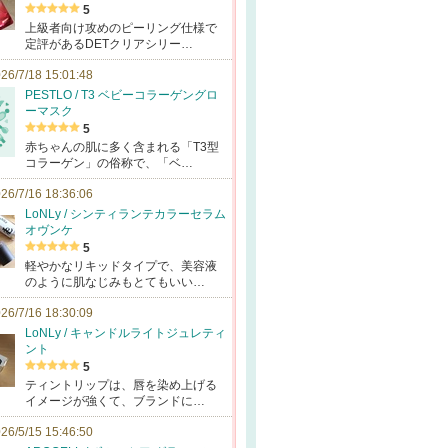
5
上級者向け攻めのピーリング仕様で
定評があるDETクリアシリー…
26/7/18 15:01:48
PESTLO / T3 ベビーコラーゲングロ
ーマスク
5
赤ちゃんの肌に多く含まれる「T3型
コラーゲン」の俗称で、「ベ…
26/7/16 18:36:06
LoNLy / シンティランテカラーセラム
オヴンケ
5
軽やかなリキッドタイプで、美容液
のように肌なじみもとてもいい…
26/7/16 18:30:09
LoNLy / キャンドルライトジュレティ
ント
5
ティントリップは、唇を染め上げる
イメージが強くて、ブランドに…
26/5/15 15:46:50