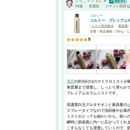
くりこママ
さん
認証済
59歳
普通肌
クチコミ投稿
6
コルミー
コルミー プレミアム
[
ミスト状化粧水
・
美容液
]
容量・税込価格：150ｇ・1,
5
毛穴
の約3分の1のマイクロミストが
角質層まで浸透し、しっとり滑らか
プレミアムセラムミストです。
高濃度白玉グルタチオンと最高量の
スプレータイプなので洗顔後やお風
ミストがとっても細かいから、肌へ
瞬時に肌表面に均一に広がってくれ
こすらなくても浸透していくので、