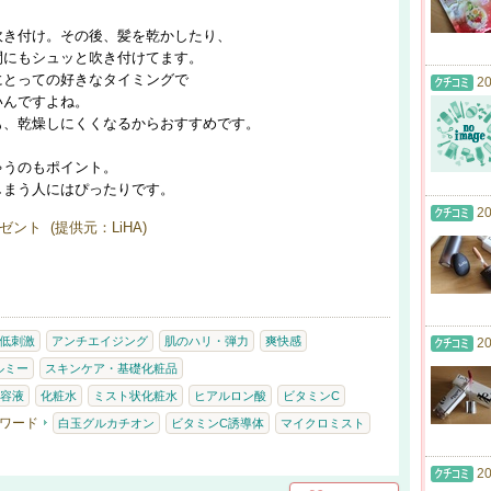
吹き付け。その後、髪を乾かしたり、
間にもシュッと吹き付けてます。
にとっての好きなタイミングで
20
いんですよね。
も、乾燥しにくくなるからおすすめです。
ゃうのもポイント。
しまう人にはぴったりです。
20
ント (提供元：LiHA)
低刺激
アンチエイジング
肌のハリ・弾力
爽快感
20
ルミー
スキンケア・基礎化粧品
容液
化粧水
ミスト状化粧水
ヒアルロン酸
ビタミンC
ワード
白玉グルカチオン
ビタミンC誘導体
マイクロミスト
20