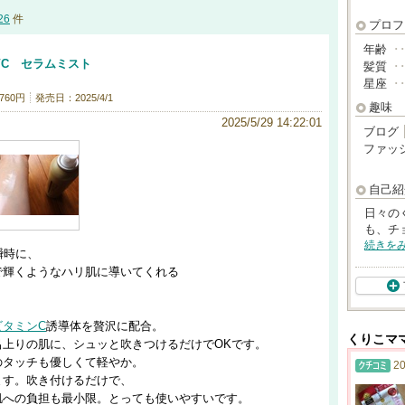
26
件
プロフ
年齢
･
VC セラムミスト
髪質
･
星座
･
760円
発売日：2025/4/1
趣味
2025/5/29 14:22:01
ブログ
ファッ
自己紹
日々の
も、チ
続きを
瞬時に、
で輝くようなハリ肌に導いてくれる
ビタミンC
誘導体を贅沢に配合。
くりこマ
呂上りの肌に、シュッと吹きつけるだけでOKです。
のタッチも優しくて軽やか。
20
ます。吹き付けるだけで、
肌への負担も最小限。とっても使いやすいです。