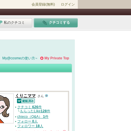
会員登録(無料)
ログイン
私のクチコミ
クチコミする
My@cosmeの使い方
My Private Top
くりこママ
さん
認証済
クチコミ
626
件
└
もらったLike
128
件
chieco（Q&A）
1
件
フォロー
0
人
フォロワー
18
人