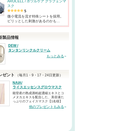
AROCELL / ボツルケア グラフェンマ
スク
5
微小電流を流す特殊シートを採用。
ピリッとした刺激があるのかも…
新製品情報
DEW /
タンタンリンクルクリーム
もっとみる
レゼント
（毎月1・9・17・24日更新）
NAIA/
ライスエッセンスグロウマスク
能登産の熟成酒粕超濃縮エキスとコ
メヌカエキスを配合した、美容液た
っぷりのフェイスマスク【1名様】
他のプレゼントもみる