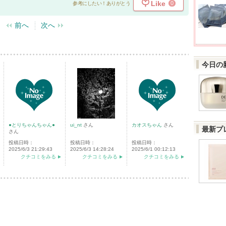
Like
0
参考にしたい！ありがとう
前へ
次へ
今日の
●とりちゃんちゃん●
ui_nt
さん
カオスちゃん
さん
最新プ
さん
投稿日時：
投稿日時：
投稿日時：
2025/6/3 21:29:43
2025/6/3 14:28:24
2025/6/1 00:12:13
クチコミをみる
クチコミをみる
クチコミをみる