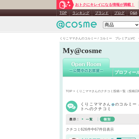
おトクにキレイになる情報が満載！
くりこマ
TOP
ランキング
ブランド
ブログ
Q&A
くりこママさんのコルミー / コルミー プレミアムVC セラ
My@cosme
プロフィー
TOP
>
くりこママさんのクチコミ投稿一覧（投稿日
くりこママ
コルミー
さん
の
トへのクチコミ
クチコミ626件中67件目表示