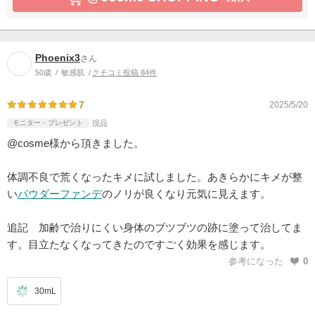
Phoenix3
さん
50歳
敏感肌
クチコミ投稿 84件
7
2025/5/20
モニター・プレゼント
現品
@cosme様から頂きました。
体調不良で荒くなったキメに試しました。あきらかにキメが整
い
パウダーファンデ
のノリが良くなり元気に見えます。
追記 加齢で治りにくい身体のブツブツの跡に塗って治してま
す。目立たなくなってきたのですごく効果を感じます。
参考になった
0
30mL