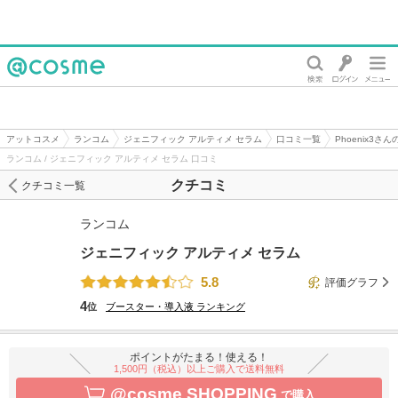
@cosme
アットコスメ
ランコム
ジェニフィック アルティメ セラム
口コミ一覧
Phoenix3さ
ランコム / ジェニフィック アルティメ セラム 口コミ
クチコミ
クチコミ一覧
ランコム
ジェニフィック アルティメ セラム
5.8
評価グラフ
4
位
ブースター・導入液
ランキング
ポイントがたまる！使える！
1,500円（税込）以上ご購入で送料無料
@cosme SHOPPING
で購入