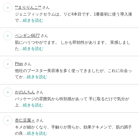
**まりりんこ**
さん
ジェニフィックセラムは、リピ4本目です。1番最初に使う導入液
で…
続きを読む
ペンギン6677
さん
肌にハリつやがでます。 しかも即効性があります。 実感しまし
た…
続きを読む
Phin
さん
他社のブースター美容液を多く使ってきましたが、これに出会っ
てか…
続きを読む
かのんちん
さん
パッケージの雰囲気から特別感があって 手に取るだけで気分が
上…
続きを読む
杏仁豆腐＋
さん
キメが細かくなり、手触りが滑らか。効果テキメンで、肌の調子
の良…
続きを読む