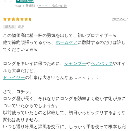
50歳
普通肌
クチコミ投稿 691件
6
2025/5/17
購入品
現品
この物価高に精一杯の勇気を出して、初レプロナイザーｗ
他で節約頑張ってるから、
ホームケア
に散財するのだけは許し
てくださいｗｗｗ
ロングをキレイに保つために、
シャンプー
や
ヘアパック
やオイ
ルも大事だけど、
ドライヤー
の仕事は大きいもんなぁ…＞＜；；；
さて、コチラ。
ロング歴が長く、それなりにロングを効率よく乾かす術が身に
ついていたからでしょうか。
以前使っていたものと比較して、初日からビックリするような
変化はありません。
いつも通り冷風と温風を交互に、しっかり手を使って根本も完