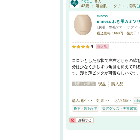
ぺたじ
さん
43歳
混合肌
クチコミ投稿
1
miness
miness わき用カミソ
[
脱毛・除毛ケア
・
ボディ
税込価格：660円
発売日：20
4
購入品
コロンとした形状で左右どちらの脇
分は少なく少しずつ角度を変えて剃
す。形と薄ピンクが可愛らしいです
現品
購入品
使用した商品
購入場所
-
効果
-
商品情報
min
脱毛・除毛ケア
美容グッズ・美容家電
通報する