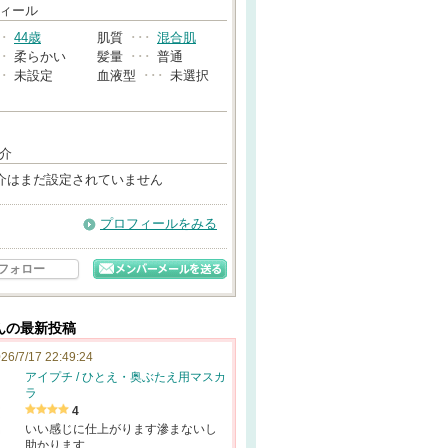
→
ィール
･･
44歳
肌質
･･･
混合肌
･･
柔らかい
髪量
･･･
普通
･･
未設定
血液型
･･･
未選択
介
介はまだ設定されていません
プロフィールをみる
フォロー
んの最新投稿
26/7/17 22:49:24
アイプチ / ひとえ・奥ぶたえ用マスカ
ラ
4
いい感じに仕上がります滲まないし
助かります…