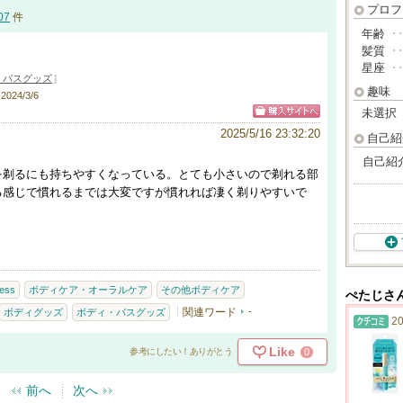
プロフ
07
件
年齢
･
髪質
･
リ
星座
･
・バスグッズ
]
趣味
24/3/6
未選択
2025/5/16 23:32:20
自己紹
自己紹
を剃るにも持ちやすくなっている。とても小さいので剃れる部
る感じで慣れるまでは大変ですが慣れれば凄く剃りやすいで
。
ess
ボディケア・オーラルケア
その他ボディケア
ぺたじさ
関連ワード
-
ボディグッズ
ボディ・バスグッズ
20
Like
0
参考にしたい！ありがとう
前へ
次へ