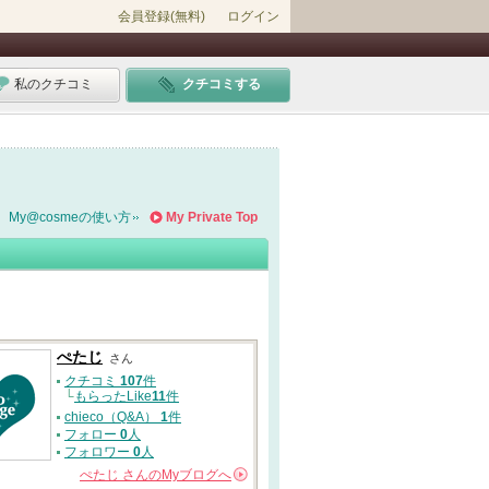
会員登録(無料)
ログイン
私のクチコミ
クチコミする
My@cosmeの使い方
My Private Top
ぺたじ
さん
クチコミ
107
件
└
もらったLike
11
件
chieco（Q&A）
1
件
フォロー
0
人
フォロワー
0
人
ぺたじ
さんの
Myブログへ