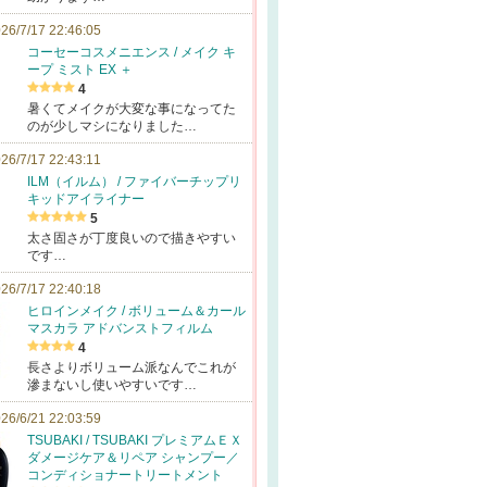
26/7/17 22:46:05
コーセーコスメニエンス / メイク キ
ープ ミスト EX ＋
4
暑くてメイクが大変な事になってた
のが少しマシになりました…
26/7/17 22:43:11
ILM（イルム） / ファイバーチップリ
キッドアイライナー
5
太さ固さが丁度良いので描きやすい
です…
26/7/17 22:40:18
ヒロインメイク / ボリューム＆カール
マスカラ アドバンストフィルム
4
長さよりボリューム派なんでこれが
滲まないし使いやすいです…
26/6/21 22:03:59
TSUBAKI / TSUBAKI プレミアムＥＸ
ダメージケア＆リペア シャンプー／
コンディショナートリートメント