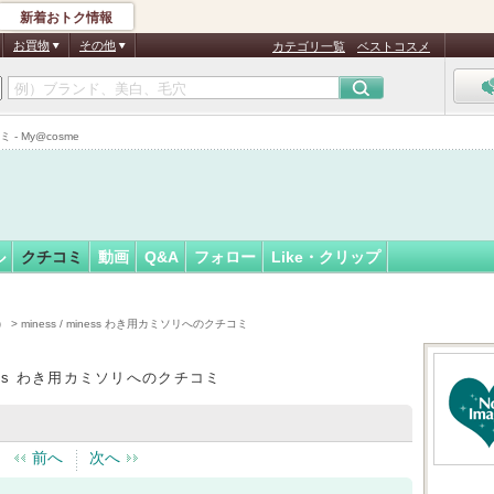
新着おトク情報
フォロー
ん
お買物
その他
カテゴリ一覧
ベストコスメ
 - My@cosme
ル
クチコミ
動画
Q&A
フォロー
Like・クリップ
）
> miness / miness わき用カミソリへのクチコミ
iness わき用カミソリへのクチコミ
前へ
次へ