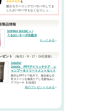
5
髪がカラーリングでパサパサしてま
したがパサパサもなくなりしっ…
新製品情報
SOFINA BASIC＋ /
うるおいターボ化粧水
もっとみる
レゼント
（毎月1・9・17・24日更新）
JoluXe/
JoluXe PPTデイリッチケア シ
ャンプー＆トリートメントセット
贅沢なPPTケア処方で、無自覚な日
常ダメージを徹底ケアし毛髪悩みに
アプローチ【1名様】
他のプレゼントもみる