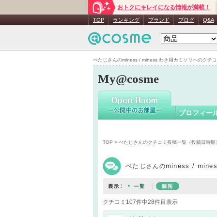
おトクにキレイになる情報が満載！
ぺたじ
さ
TOP
ランキング
ブランド
ブログ
Q&A
ぺたじさんのminess / miness わき用カミソリへのクチコミ
My@cosme
プロフィー
TOP
>
ぺたじさんのクチコミ投稿一覧（投稿日時順
ぺたじ
miness / m
さんの
クチコミ107件中28件目表示