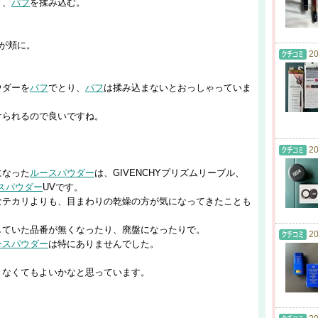
て、
パフ
を揉み込む。
が頬に。
20
ウダーを
パフ
でとり、
パフ
は揉み込まないとおっしゃっていま
けられるので良いですね。
20
になった
ルースパウダー
は、GIVENCHYプリズムリーブル、
スパウダー
UVです。
なテカリよりも、目まわりの乾燥の方が気になってきたことも
していた品番が無くなったり、廃盤になったりで。
20
ースパウダー
は特にありませんでした。
さなくてもよいかなと思っています。