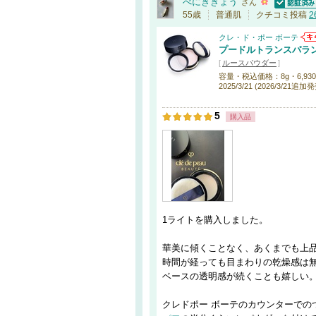
べにききょう
さん
認証済
55歳
普通肌
クチコミ投稿
2
クレ・ド・ポー ボーテ
プードルトランスパラン
[
ルースパウダー
]
容量・税込価格：8g・6,930円 /
2025/3/21 (2026/3/21追加
5
購入品
1ライトを購入しました。
華美に傾くことなく、あくまでも上
時間が経っても目まわりの乾燥感は
ベースの透明感が続くことも嬉しい
クレドポー ボーテのカウンターでの