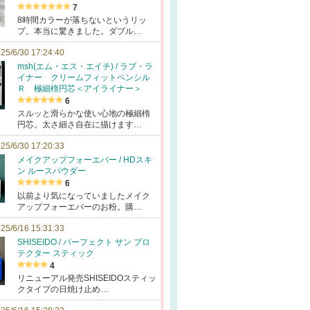
7
8時間カラーが落ちないというリッ
プ。本当に驚きました。ダブル…
25/6/30 17:24:40
msh(エム・エス・エイチ) / ラブ・ラ
イナー クリームフィットペンシル
Ｒ 極細楕円芯＜アイライナー＞
6
スルッと滑らかな使い心地の極細楕
円芯。太さ細さ自在に描けます…
25/6/30 17:20:33
メイクアップフォーエバー / HDスキ
ン ルースパウダー
6
以前より気になっていましたメイク
アップフォーエバーのお粉。購…
25/6/16 15:31:33
SHISEIDO / パーフェクト サン プロ
テクター スティック
4
リニューアル発売SHISEIDOスティッ
クタイプの日焼け止め…