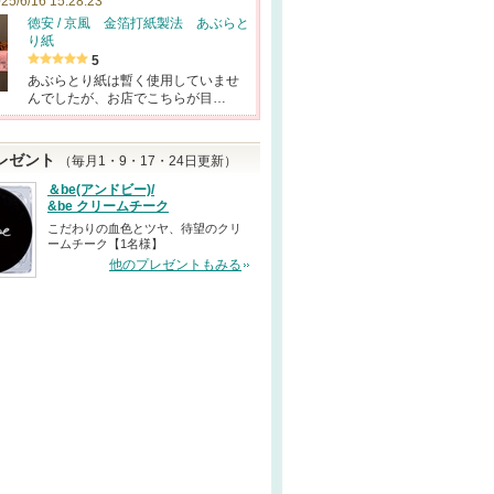
25/6/16 15:28:23
徳安 / 京風 金箔打紙製法 あぶらと
り紙
5
あぶらとり紙は暫く使用していませ
んでしたが、お店でこちらが目…
レゼント
（毎月1・9・17・24日更新）
＆be(アンドビー)/
&be クリームチーク
こだわりの血色とツヤ、待望のクリ
ームチーク【1名様】
他のプレゼントもみる