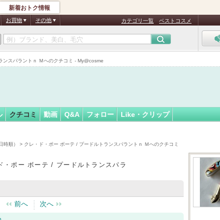
新着おトク情報
ょう
フォロー
さん
お買物
その他
カテゴリ一覧
ベストコスメ
認
証
スパラントｎ Ｍへのクチコミ - My@cosme
済
ル
クチコミ
動画
Q&A
フォロー
Like・クリップ
日時順）
> クレ・ド・ポー ボーテ / プードルトランスパラントｎ Ｍへのクチコミ
ド・ポー ボーテ / プードルトランスパラ
前へ
次へ