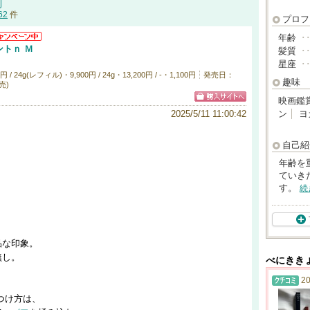
62
件
プロフ
年齢
･
トｎ Ｍ
髪質
･
星座
･
 24g(レフィル)・9,900円 / 24g・13,200円 / -・1,100円
発売日：
趣味
発売)
映画鑑
2025/5/11 11:00:42
ン
ヨ
自己紹
年齢を
ていき
す。
続
品な印象。
無し。
べにきき
。
20
つけ方は、