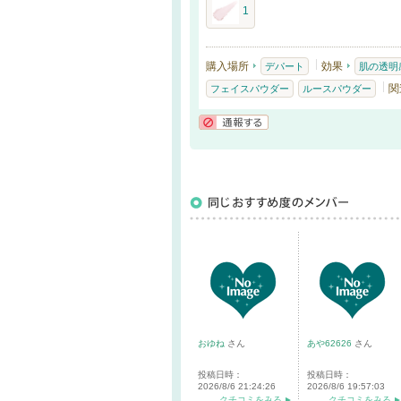
1
購入場所
効果
デパート
肌の透明
関
フェイスパウダー
ルースパウダー
通報する
おゆね
さん
あや62626
さん
投稿日時：
投稿日時：
2026/8/6 21:24:26
2026/8/6 19:57:03
クチコミをみる
クチコミをみる