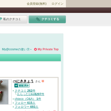
会員登録(無料)
ログイン
私のクチコミ
クチコミする
My@cosmeの使い方
My Private Top
べにききょう
さん
認証済
クチコミ
262
件
└
もらったLike
8207
件
chieco（Q&A）
1
件
フォロー
615
人
フォロワー
693
人