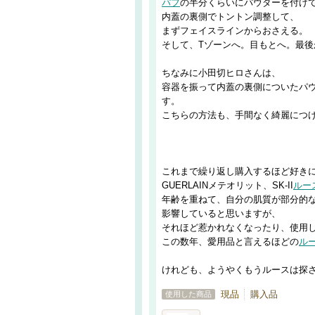
パフ
の半分くらいにパウダーを付け
内蓋の裏側でトントン調整して、
まずフェイスラインからおさえる。
そして、Tゾーンへ。目もとへ。最後
ちなみに小田切ヒロさんは、
容器を振って内蓋の裏側についたパ
す。
こちらの方法も、手間なく綺麗につ
これまで繰り返し購入するほど好き
GUERLAINメテオリット、SK-II
ルー
年齢を重ねて、自分の肌質が部分的
影響していると思いますが、
それほど惹かれなくなったり、使用
この数年、愛用品と言えるほどの
ル
けれども、ようやくもうルースは探
現品
購入品
使用した商品