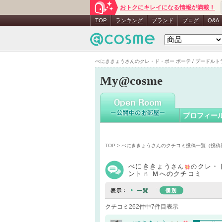
おトクにキレイになる情報が満載！
べにきき
TOP
ランキング
ブランド
ブログ
Q&A
べにききょうさんのクレ・ド・ポー ボーテ / プードルトラン
My@cosme
プロフィー
TOP
>
べにききょうさんのクチコミ投稿一覧（投稿
べにききょう
クレ・
さん
の
ントｎ Ｍへのクチコミ
クチコミ262件中7件目表示