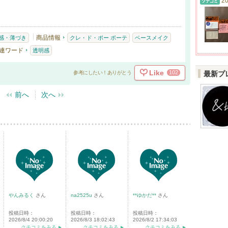
20
商品情報
感・薄づき
クレ・ド・ポー ボーテ
ベースメイク
連ワード
透明感
Like
102
参考にしたい！ありがとう
最新プ
前へ
次へ
やんみるく
さん
na2525u
さん
**ゆかだ**
さん
投稿日時：
投稿日時：
投稿日時：
2026/8/4 20:00:20
2026/8/3 18:02:43
2026/8/2 17:34:03
クチコミをみる
クチコミをみる
クチコミをみる