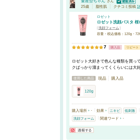
量産型ちゃん
さん
認証済
25歳
脂性肌
クチコミ投稿
1
ロゼット
ロゼット洗顔パスタ 桜
[
洗顔フォーム
]
容量・税込価格：120g・72
7
購入品
リピート
ロゼット大好きで色んな種類を買っ
クばっかり溜まってくくらいには大
現品
購入品
使用した商品
120g
購入場所
-
効果
ニキビ
低刺激
関連ワード
-
洗顔フォーム
通報する