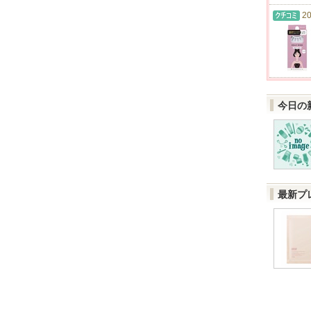
20
今日の
最新プ