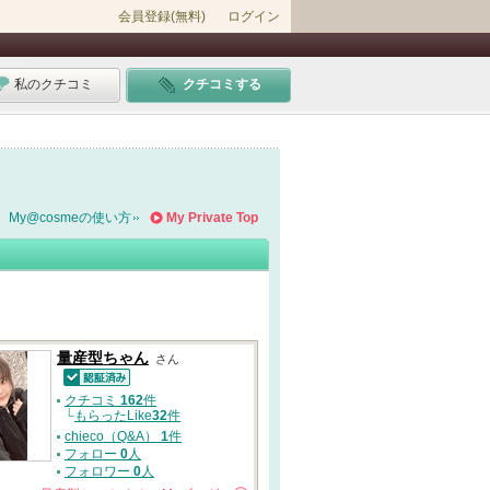
会員登録(無料)
ログイン
私のクチコミ
クチコミする
My@cosmeの使い方
My Private Top
量産型ちゃん
さん
認証済
クチコミ
162
件
└
もらったLike
32
件
chieco（Q&A）
1
件
フォロー
0
人
フォロワー
0
人