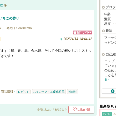
62
件
プロフ
年齢
･
いちごの香り
髪質
･
星座
･
6円
発売日：2024/12/16
趣味
ファッ
2025/4/14 14:44:48
ッピン
てます！緑、青、黒、金木犀、そして今回の桜いちご！ストッ
自己紹
好きです！
コスプ
ていま
のため
ことを
る
商品情報
ロゼット
スキンケア・基礎化粧品
洗顔料
量産型ち
Like
0
参考にしたい！ありがとう
20