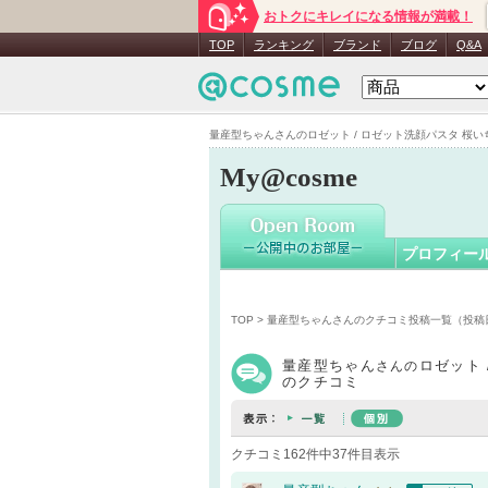
おトクにキレイになる情報が満載！
量産型ち
TOP
ランキング
ブランド
ブログ
Q&A
量産型ちゃんさんのロゼット / ロゼット洗顔パスタ 桜いちご
My@cosme
プロフィー
TOP
>
量産型ちゃんさんのクチコミ投稿一覧（投稿
量産型ちゃん
ロゼット
さんの
のクチコミ
クチコミ162件中37件目表示