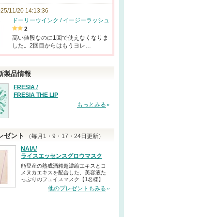
25/11/20 14:13:36
ドーリーウインク / イージーラッシュ
2
高い値段なのに1回で使えなくなりま
した。2回目からはもうヨレ…
新製品情報
FRESIA /
FRESIA THE LIP
もっとみる
レゼント
（毎月1・9・17・24日更新）
NAIA/
ライスエッセンスグロウマスク
能登産の熟成酒粕超濃縮エキスとコ
メヌカエキスを配合した、美容液た
っぷりのフェイスマスク【1名様】
他のプレゼントもみる