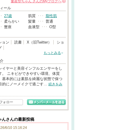
量産型ちゃん
さんの
Myブログへ
→
ィール
･･
27歳
肌質
･･･
脂性肌
･･
柔らかい
髪量
･･･
普通
･･
蟹座
血液型
･･･
O型
ション
読書
X（旧Twitter）
ショ
グ
もっとみる
介
レイヤーと美容インフルエンサーをし
す。 ニキビができやすい環境、体質
、基本的には素肌を綺麗な状態で保つ
目的にノーメイクで過ごす…
続きをみ
フォロー
ゃんさんの最新投稿
26/6/10 15:16:24