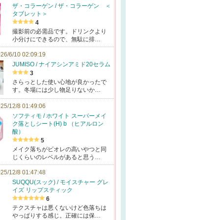
ザ・コラーゲン / ザ・コラーゲン ＜
タブレット＞
4
撮影前の必需品です。ドリンクより
小分けにできるので、無駄に排…
26/6/10 02:09:19
JUMISO / ナイアシンアミド20セラム
3
さらっとした使い心地が良かったで
す。冬場には少し物足りないか…
25/12/8 01:49:06
ソフティモ / ホワイト スーパーメイ
ク落としシート(H) b （ヒアルロン
酸）
5
メイク落ちがビオレの高いやつと同
じくらいのレベルがあると思う…
25/12/8 01:47:48
SUQQU(スック) / モイスチャー グレ
イズ リップスティック
6
テクスチャは悪くないけど色落ちは
やっぱりする感じ。正確には保…