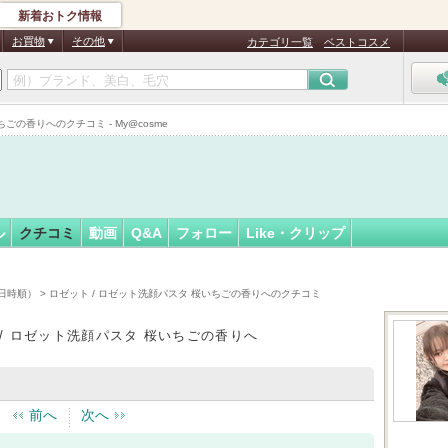
新着おトク情報
ゃん
フォロー
さん
お買物
その他
カテゴリ一覧
ベストコスメ
認
証
の香りへのクチコミ - My@cosme
済
ル
クチコミ
動画
Q&A
フォロー
Like・クリップ
日時順）
> ロゼット / ロゼット洗顔パスタ 桜いちごの香りへのクチコミ
 / ロゼット洗顔パスタ 桜いちごの香りへ
前へ
次へ