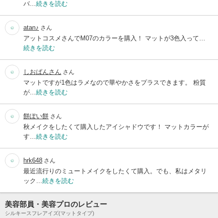
バ…
続きを読む
atan♪
さん
アットコスメさんでM07のカラーを購入！ マットが3色入って…
続きを読む
しおぱんさん
さん
マットですが1色はラメなので華やかさをプラスできます。 粉質
が…
続きを読む
餅ぽい餅
さん
秋メイクをしたくて購入したアイシャドウです！ マットカラーが
す…
続きを読む
hrk648
さん
最近流行りのミュートメイクをしたくて購入。でも、私はメタリ
ック…
続きを読む
美容部員・美容プロのレビュー
シルキースフレアイズ(マットタイプ)