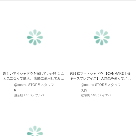
新しいアイシャドウを探していた時に ふ
透け感マットシャドウ 【CANMAKE シル
と気になって購入。 実際に使用してみた
キースフレアイズ】 人気色を使ってメイ
ところ大優勝でした！…
クしてみました♪…
@cosme STORE スタッフ
@cosme STORE スタッフ
𝐊
久岡
混合肌 / 40代 / ブルベ
敏感肌 / 40代 / イエベ