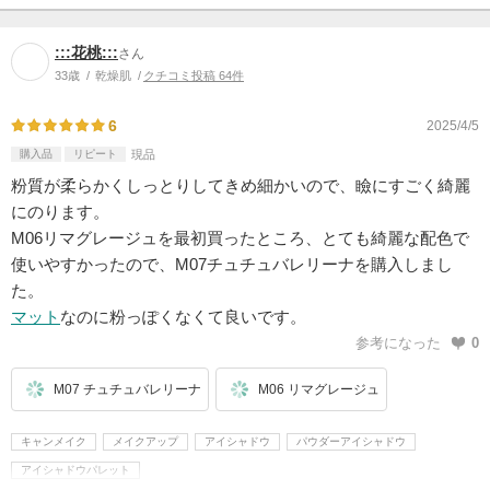
:::花桃:::
さん
33歳
乾燥肌
クチコミ投稿 64件
6
2025/4/5
購入品
リピート
現品
粉質が柔らかくしっとりしてきめ細かいので、瞼にすごく綺麗
にのります。
M06リマグレージュを最初買ったところ、とても綺麗な配色で
使いやすかったので、M07チュチュバレリーナを購入しまし
た。
マット
なのに粉っぽくなくて良いです。
参考になった
0
M07 チュチュバレリーナ
M06 リマグレージュ
キャンメイク
メイクアップ
アイシャドウ
パウダーアイシャドウ
アイシャドウパレット