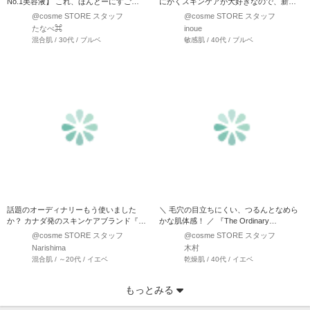
No.1美容液】 これ、ほんとーにすご
にかくスキンケアが大好きなので、新商
い！！ オーディナリース…
品や人気の美容液を試す…
@cosme STORE スタッフ
@cosme STORE スタッフ
たなべ⌘
inoue
混合肌 / 30代 / ブルベ
敏感肌 / 40代 / ブルベ
話題のオーディナリーもう使いました
＼ 毛穴の目立ちにくい、つるんとなめら
か？ カナダ発のスキンケアブランド『オ
かな肌体感！ ／ 『The Ordinary
ーディナリー』肌悩みに合…
N10+Z1…
@cosme STORE スタッフ
@cosme STORE スタッフ
Narishima
木村
混合肌 / ～20代 / イエベ
乾燥肌 / 40代 / イエベ
もっとみる