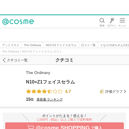
@cosme
アットコスメ
The Ordinary
N10+Z1フェイスセラム
口コミ一覧
となりのゆちさんの口
The Ordinary / N10+Z1フェイスセラム 口コミ
クチコミ
クチコミ一覧
The Ordinary
N10+Z1フェイスセラム
4.7
評価グラフ
15
位
美容液
ランキング
ポイントがたまる！使える！
1,500円（税込）以上ご購入で送料無料
@cosme SHOPPING
で購入