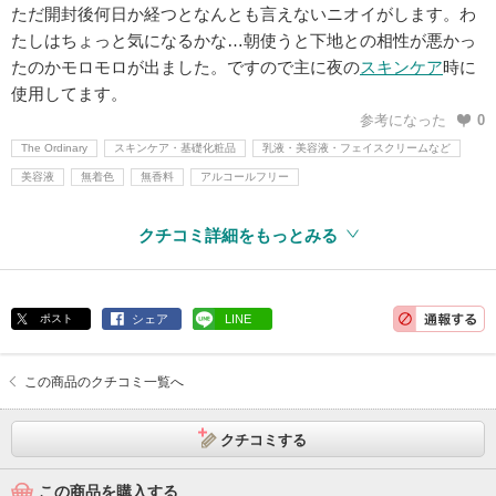
ただ開封後何日か経つとなんとも言えないニオイがします。わ
たしはちょっと気になるかな…朝使うと下地との相性が悪かっ
たのかモロモロが出ました。ですので主に夜の
スキンケア
時に
使用してます。
参考になった
0
The Ordinary
スキンケア・基礎化粧品
乳液・美容液・フェイスクリームなど
美容液
無着色
無香料
アルコールフリー
クチコミ詳細をもっとみる
ポスト
シェア
LINE
この商品のクチコミ一覧へ
クチコミする
この商品を購入する