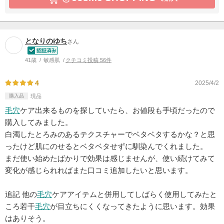
となりのゆち
さん
41歳
敏感肌
クチコミ投稿 56件
4
2025/4/2
購入品
現品
毛穴
ケア出来るものを探していたら、お値段も手頃だったので
購入してみました。
白濁したとろみのあるテクスチャーでベタベタするかな？と思
ったけど肌にのせるとベタベタせずに馴染んでくれました。
まだ使い始めたばかりで効果は感じませんが、使い続けてみて
変化が感じられればまた口コミ追加したいと思います。
追記 他の
毛穴
ケアアイテムと併用してしばらく使用してみたと
ころ若干
毛穴
が目立ちにくくなってきたように思います。効果
はありそう。