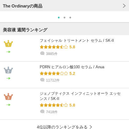
The Ordinaryの商品
美容液 週間ランキング
フェイシャル トリートメント セラム / SK-II
5.8
3885件
@cosme STORE スタッフ
@cosme STORE スタッフ
@cosme STORE スタッフ
@cosme STORE スタッフ
@cosme STORE スタッフ
@cosme STORE スタッフ
𝐊
Inagaki
相良
Shimo
にしだ
おおしま
PDRN ヒアルロン酸100 セラム / Anua
混合肌 / ～20代 / ブルベ
乾燥肌 / 30代 / イエベ
敏感肌 / ～20代 / ブルベ
混合肌 / ～20代 / イエベ
混合肌 / ～20代 / ブルベ
乾燥肌 / ～20代 / ブルベ
5.2
11712件
ジェノプティクス インフィニットオーラ エッセ
ンス / SK-II
5.8
7418件
4位以降のランキングをみる