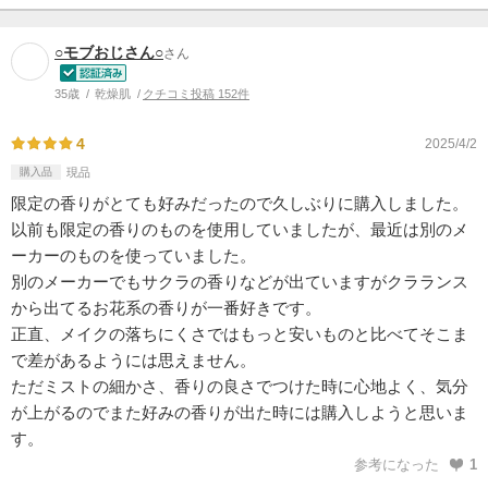
○モブおじさん○
さん
35歳
乾燥肌
クチコミ投稿 152件
4
2025/4/2
購入品
現品
限定の香りがとても好みだったので久しぶりに購入しました。
以前も限定の香りのものを使用していましたが、最近は別のメ
ーカーのものを使っていました。
別のメーカーでもサクラの香りなどが出ていますがクラランス
から出てるお花系の香りが一番好きです。
正直、メイクの落ちにくさではもっと安いものと比べてそこま
で差があるようには思えません。
ただミストの細かさ、香りの良さでつけた時に心地よく、気分
が上がるのでまた好みの香りが出た時には購入しようと思いま
す。
参考になった
1