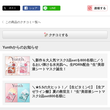
ポスト
シェア
LINE
この商品のクチコミ一覧へ
クチコミする
Yunthからのお知らせ
＼新作＆大人気マスク2品setを800名様に／う
るおい弾ける水光肌へ。生PDRN配合 “生”美容
液シートマスク誕生！
＼★5.5の大ヒット！／【生ビタミンC】【生ア
ゼライン酸】夏の救世主！ “生”美容液シートマ
スク2品set800名様に