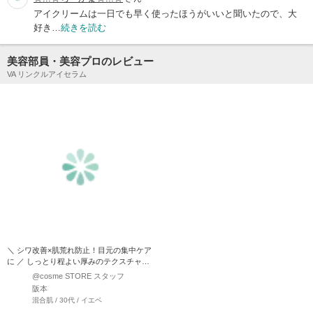
アイクリームは一日でも早く使ったほうがいいと聞いたので、大
好き…
続きを読む
美容部員・美容プロのレビュー
VA リンクルアイセラム
＼ シワ改善×肌荒れ防止！目元の集中ケア
に ／ しっとり程よい厚みのテクスチャ
ー。 アプリケータ…
@cosme STORE スタッフ
阪本
混合肌 / 30代 / イエベ