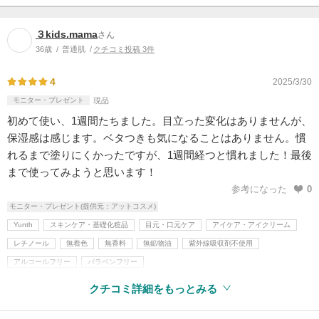
３kids.mama
さん
36歳
普通肌
クチコミ投稿 3件
4
2025/3/30
モニター・プレゼント
現品
初めて使い、1週間たちました。目立った変化はありませんが、
保湿感は感じます。ベタつきも気になることはありません。慣
れるまで塗りにくかったですが、1週間経つと慣れました！最後
まで使ってみようと思います！
参考になった
0
モニター・プレゼント(提供元：アットコスメ)
Yunth
スキンケア・基礎化粧品
目元・口元ケア
アイケア・アイクリーム
レチノール
無着色
無香料
無鉱物油
紫外線吸収剤不使用
アルコールフリー
パラベンフリー
クチコミ詳細をもっとみる