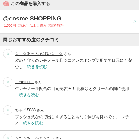
この商品を購入する
@cosme SHOPPING
1,500円（税込）以上ご購入で送料無料
同じおすすめ度のクチコミ
☆:::☆あっぷるぱい☆:::☆
さん
攻めと守りのレチノール且つエアレスポンプ使用でで目元にも安
心し…
続きを読む
:::maruu:::
さん
生レチノール配合の目元美容液！ 化粧水とクリームの間に使用
…
続きを読む
ちゃそ5083
さん
プッシュ式なので出しすぎることもなく伸びも良いです。 レチ
ノ…
続きを読む
☆:::☆ちーかま☆:::☆
さん