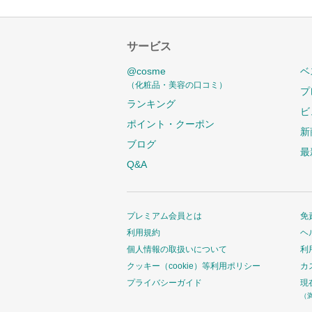
サービス
@cosme
ベ
（化粧品・美容の口コミ）
プ
ランキング
ビ
ポイント・クーポン
新
ブログ
最
Q&A
プレミアム会員とは
免
利用規約
ヘ
個人情報の取扱いについて
利
クッキー（cookie）等利用ポリシー
カ
プライバシーガイド
現
（