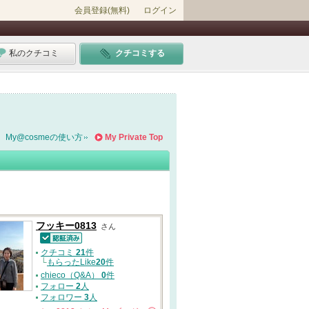
会員登録(無料)
ログイン
私のクチコミ
クチコミする
My@cosmeの使い方
My Private Top
フッキー0813
さん
認証済
クチコミ
21
件
└
もらったLike
20
件
chieco（Q&A）
0
件
フォロー
2
人
フォロワー
3
人