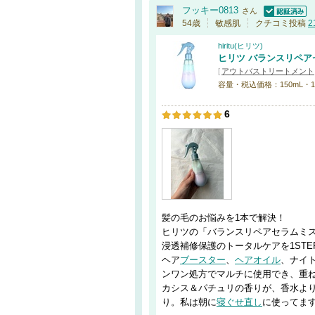
フッキー0813
さん
認証済
54歳
敏感肌
クチコミ投稿
2
hiritu(ヒリツ)
ヒリツ バランスリペア
[
アウトバストリートメント
容量・税込価格：150mL・1,
6
髪の毛のお悩みを1本で解決！
ヒリツの「バランスリペアセラムミス
浸透補修保護のトータルケアを1STE
ヘア
ブースター
、
ヘアオイル
、ナイ
ンワン処方でマルチに使用でき、重
カシス＆パチュリの香りが、香水よ
り。私は朝に
寝ぐせ直し
に使ってま