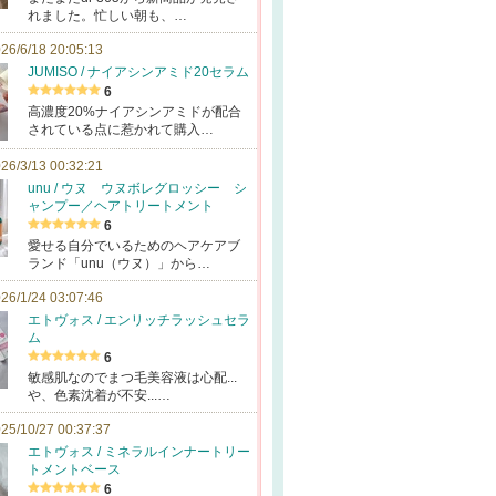
れました。忙しい朝も、…
26/6/18 20:05:13
JUMISO / ナイアシンアミド20セラム
6
高濃度20%ナイアシンアミドが配合
されている点に惹かれて購入…
26/3/13 00:32:21
unu / ウヌ ウヌボレグロッシー シ
ャンプー／ヘアトリートメント
6
愛せる自分でいるためのヘアケアブ
ランド「unu（ウヌ）」から…
26/1/24 03:07:46
エトヴォス / エンリッチラッシュセラ
ム
6
敏感肌なのでまつ毛美容液は心配...
や、色素沈着が不安...…
25/10/27 00:37:37
エトヴォス / ミネラルインナートリー
トメントベース
6