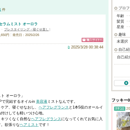
プロフ
1
件
年齢
･
髪質
･
セラムミスト オーロラ
星座
･
・
プレスタイリング・寝ぐせ直し
]
趣味
650円
発売日：2025/2/26
未選択
2025/3/28 00:38:44
自己紹
自己紹
ト オーロラ」
フッキー0
Pで完結するオイルin
美容液
ミストなんです。
トケア、寝ぐせなおし、
ヘアフレグランス
と1本5役のオールイ
20
ね付けしても軽いつけ心地。
りキツくなく自然な
ヘアフレグランス
になってくれてお気に入
す。欲張りな
ヘアミスト
です！