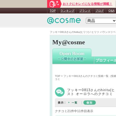
おトクにキレイになる情報が満載！
フッキー08
TOP
ランキング
ブランド
ブログ
Q&A
フッキー0813さんのhiritu(ヒリツ) / ヒリツ バランス
My@cosme
プロフィー
TOP
>
フッキー0813さんのクチコミ投稿一覧（投
コミ
フッキー0813
hirit
さんの
スト オーロラへのクチコミ
クチコミ21件中11件目表示