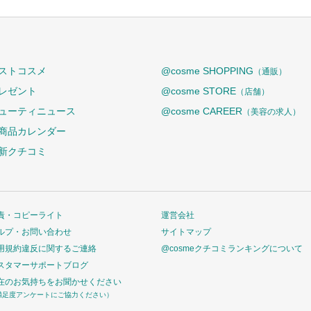
ストコスメ
@cosme SHOPPING
（通販）
レゼント
@cosme STORE
（店舗）
ューティニュース
@cosme CAREER
（美容の求人）
商品カレンダー
新クチコミ
責・コピーライト
運営会社
ルプ・お問い合わせ
サイトマップ
用規約違反に関するご連絡
@cosmeクチコミランキングについて
スタマーサポートブログ
在のお気持ちをお聞かせください
満足度アンケートにご協力ください）