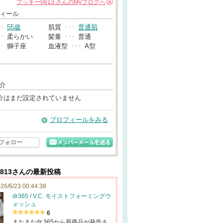
フッキー0813
さんの
Myブログへ
→
ィール
･･
55歳
肌質
･･･
普通肌
･･
柔らかい
髪量
･･･
普通
･･
獅子座
血液型
･･･
A型
介
介はまだ設定されていません
プロフィールをみる
フォロー
813さんの最新投稿
26/6/23 00:44:38
dr365 / V.C. モイストフォーミングウ
ォッシュ
6
またまたdr 365から新商品が発売さ