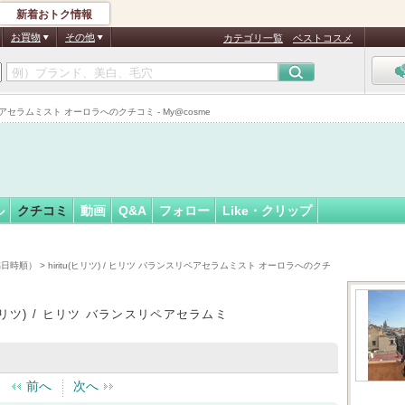
新着おトク情報
13
フォロー
さん
お買物
その他
カテゴリ一覧
ベストコスメ
認
証
リペアセラムミスト オーロラへのクチコミ - My@cosme
済
ル
クチコミ
動画
Q&A
フォロー
Like・クリップ
稿日時順）
> hiritu(ヒリツ) / ヒリツ バランスリペアセラムミスト オーロラへのクチ
u(ヒリツ) / ヒリツ バランスリペアセラムミ
前へ
次へ