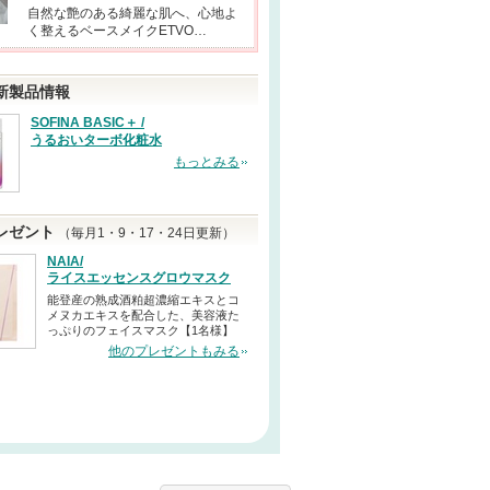
自然な艶のある綺麗な肌へ、心地よ
く整えるベースメイクETVO…
新製品情報
SOFINA BASIC＋ /
うるおいターボ化粧水
もっとみる
レゼント
（毎月1・9・17・24日更新）
NAIA/
ライスエッセンスグロウマスク
能登産の熟成酒粕超濃縮エキスとコ
メヌカエキスを配合した、美容液た
っぷりのフェイスマスク【1名様】
他のプレゼントもみる