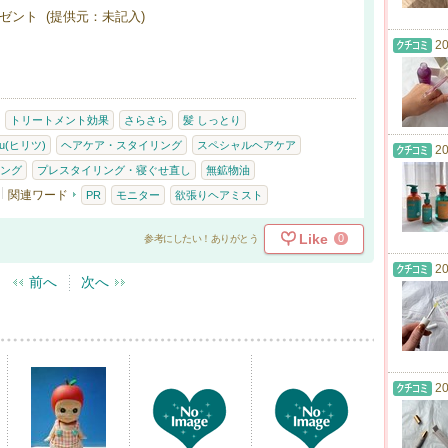
ゼント (提供元：未記入)
20
トリートメント効果
さらさら
髪 しっとり
itu(ヒリツ)
ヘアケア・スタイリング
スペシャルヘアケア
20
ング
プレスタイリング・寝ぐせ直し
無鉱物油
関連ワード
PR
モニター
欲張りヘアミスト
Like
0
参考にしたい！ありがとう
20
前へ
次へ
20