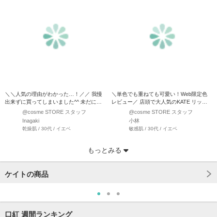
＼＼人気の理由がわかった…！／／ 我慢
＼単色でも重ねても可愛い！Web限定色
出来ずに買ってしまいました^^ 未だに入
レビュー／ 店頭で大人気のKATE リップ
手困難なリップモン…
モンスター ・…
@cosme STORE スタッフ
@cosme STORE スタッフ
Inagaki
小林
乾燥肌 / 30代 / イエベ
敏感肌 / 30代 / イエベ
もっとみる
ケイトの商品
口紅 週間ランキング