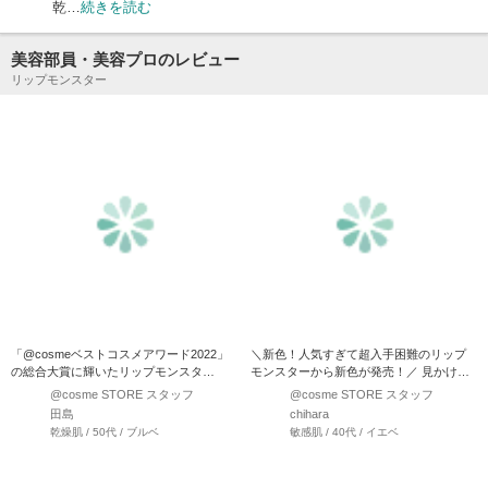
乾…
続きを読む
美容部員・美容プロのレビュー
リップモンスター
「@cosmeベストコスメアワード2022」
＼新色！人気すぎて超入手困難のリップ
の総合大賞に輝いたリップモンスタ
モンスターから新色が発売！／ 見かけた
ー！！ 落ちにく…
ら絶対買いのリップ…
@cosme STORE スタッフ
@cosme STORE スタッフ
田島
chihara
乾燥肌 / 50代 / ブルベ
敏感肌 / 40代 / イエベ