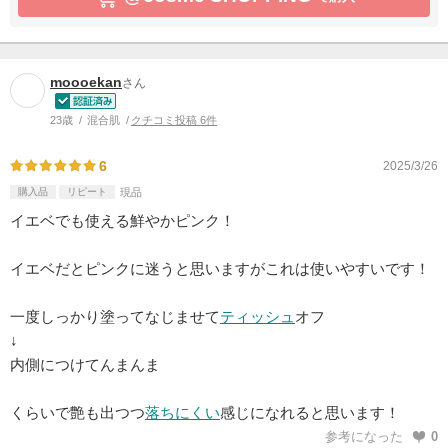
moooekan
さん
23歳
混合肌
クチコミ投稿 6件
6
2025/3/26
購入品
リピート
現品
イエベでも使える鮮やかピンク！
イエベだとピンクに迷うと思いますがこれは使いやすいです！
一度しっかり塗ってなじませて
ティッシュ
オフ
↓
内側につけてんまんま
くらいで艶も出つつ
落ちにくい
感じになれると思います！
参考になった
0