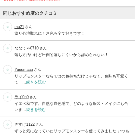
同じおすすめ度のクチコミ
mu21
さん
塗り心地取れにくさ色も全て好きです！
ななてゃ0710
さん
落ち方汚いけど圧倒的落ちにくいから辞められない！
Yuuumaaa
さん
リップモンスターならではの色持ちだけじゃなく、色味も可愛く
て一…
続きを読む
ライ0n0
さん
イエベ秋です。自然な血色感で、どのような服装・メイクにも合
いま…
続きを読む
さすけ1122
さん
ずっと気になっていたリップモンスターを使ってみました いつも