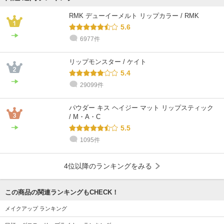
RMK デューイーメルト リップカラー / RMK
5.6
6977件
@cosme STORE スタッフ
@cosme STORE スタッフ
@cosme STORE スタッフ
@cosme STORE スタッフ
@cosme STORE スタッフ
@cosme STORE スタッフ
おおしま
kubota
まつやま
橋本
Inagaki
小林
リップモンスター / ケイト
乾燥肌 / 30代 / ブルベ
混合肌 / 30代 / ブルベ
混合肌 / 40代 / イエベ
乾燥肌 / 30代 / イエベ
乾燥肌 / 30代 / イエベ
敏感肌 / 30代 / イエベ
5.4
29099件
パウダー キス ヘイジー マット リップスティック
/ M・A・C
5.5
1095件
4位以降のランキングをみる
この商品の関連ランキングもCHECK！
メイクアップ ランキング