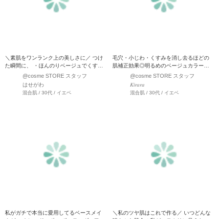
＼素肌をワンランク上の美しさに／ つけ
毛穴・小じわ・くすみを消し去るほどの
た瞬間に、 ・ほんのりベージュでくすみ
肌補正効果◎明るめのベージュカラー
をトーンアップ。 ・…
で、自然なカバー力とトーンU…
@cosme STORE スタッフ
@cosme STORE スタッフ
はせがわ
𝐾𝑖𝑟𝑎𝑟𝑎
混合肌 / 30代 / イエベ
混合肌 / 30代 / イエベ
私がガチで本当に愛用してるベースメイ
＼私のツヤ肌はこれで作る／ いつどんな