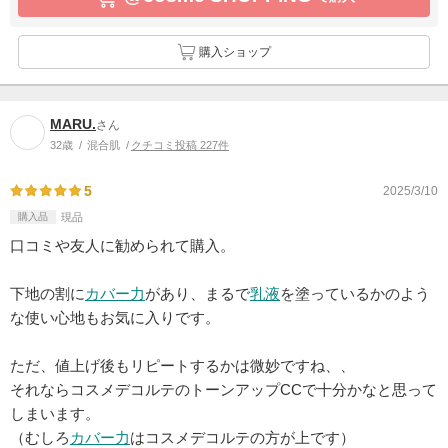
購入ショップ
MARU.
さん
32歳
混合肌
クチコミ投稿 227件
5
2025/3/10
購入品
現品
口コミや友人に勧められて購入。
下地の割に
カバー力
があり、まるで
乳液
を塗っているかのよう
な使い心地もお気に入りです。
ただ、値上げ後もリピートするかは微妙ですね、、
それならコスメデコルテのトーンアップCCで十分かなと思って
しまいます。
（むしろ
カバー力
はコスメデコルテの方が上です）