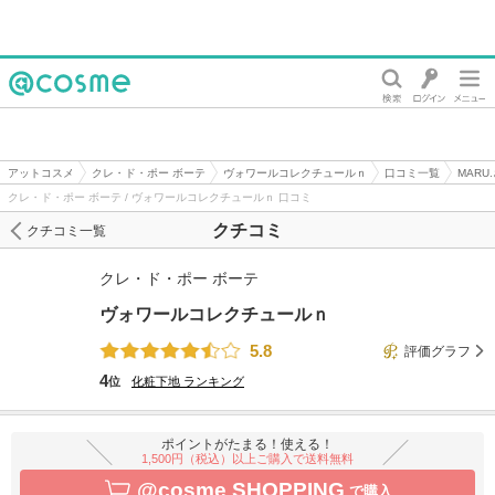
@cosme
アットコスメ
クレ・ド・ポー ボーテ
ヴォワールコレクチュールｎ
口コミ一覧
MARU
クレ・ド・ポー ボーテ / ヴォワールコレクチュールｎ 口コミ
クチコミ
クチコミ一覧
クレ・ド・ポー ボーテ
ヴォワールコレクチュールｎ
5.8
評価グラフ
4
位
化粧下地
ランキング
ポイントがたまる！使える！
1,500円（税込）以上ご購入で送料無料
@cosme SHOPPING
で購入