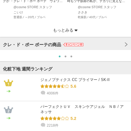
クが ・クレ・ド・ポー ボーテ ヴォワー
時もツヤ肌命の私が、テカリに見えない
ルコレクチュールn ・…
崩れにくいツヤ肌を教え…
@cosme STORE スタッフ
@cosme STORE スタッフ
こいけ
ささき
普通肌 / ～20代 / ブルベ
乾燥肌 / 40代 / ブルベ
もっとみる
クレ・ド・ポー ボーテの商品
化粧下地 週間ランキング
ジェノプティクス CC プライマー / SK-II
5.6
4006件
@cosme STORE スタッフ
@cosme STORE スタッフ
@cosme STORE スタッフ
@cosme STORE スタッフ
@cosme STORE スタッフ
@cosme STORE スタッフ
YUMA
橋本
おおとも
しみず
つるおか
Sasa
パーフェクトＵＶ スキンケアジェル ＮＢ / ア
混合肌 / 30代 / イエベ
乾燥肌 / 30代 / イエベ
乾燥肌 / 40代 / ブルベ
敏感肌 / ～20代 / イエベ
敏感肌 / ～20代 / ブルベ
乾燥肌 / 30代 / イエベ
ネッサ
5.2
2218件