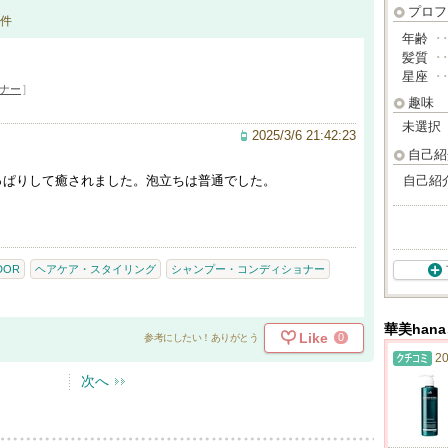
プロフ
件
年齢
･
髪質
･
星座
･
ナー
]
趣味
未選択
2025/3/6 21:42:23
自己紹
っぱりして癒されました。泡立ちは普通でした。
自己紹
DOR
ヘアケア・スタイリング
シャンプー・コンディショナー
華美han
Like
0
参考にしたい！ありがとう
20
次へ