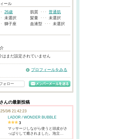
→
ィール
･･
26歳
肌質
･･･
普通肌
･･
未選択
髪量
･･･
未選択
･･
獅子座
血液型
･･･
未選択
介
介はまだ設定されていません
プロフィールをみる
フォロー
aさんの最新投稿
25/3/6 21:42:23
LADOR / WONDER BUBBLE
3
マッサージしながら使うと頭皮がさ
っぱりして癒されました。泡立…