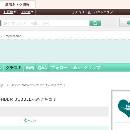
新着おトク情報
フォロー
さん
お買物
その他
カテゴリ一覧
ベストコスメ
認
証
 - My@cosme
済
ル
クチコミ
動画
Q&A
フォロー
Like・クリップ
時順）
> LADOR / WONDER BUBBLEへのクチコミ
WONDER BUBBLEへのクチコミ
次へ