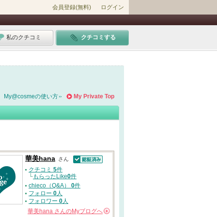
会員登録(無料)
ログイン
私のクチコミ
クチコミする
My@cosmeの使い方
My Private Top
華美hana
さん
認証済
クチコミ
5
件
└
もらったLike
0
件
chieco（Q&A）
0
件
フォロー
0
人
フォロワー
0
人
華美hana
さんの
Myブログへ