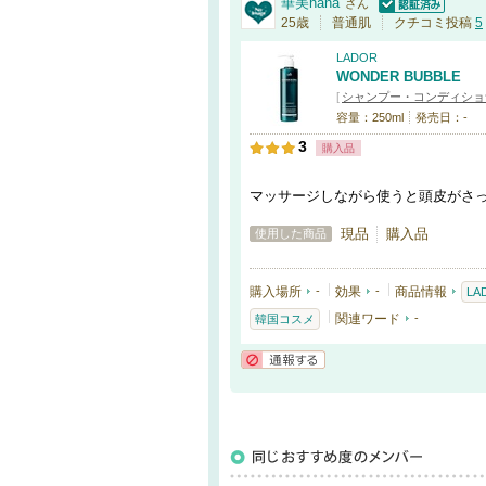
華美hana
さん
認証済
25歳
普通肌
クチコミ投稿
5
LADOR
WONDER BUBBLE
[
シャンプー・コンディショ
容量：250ml
発売日：-
3
購入品
マッサージしながら使うと頭皮がさ
現品
購入品
使用した商品
購入場所
-
効果
-
商品情報
LA
関連ワード
-
韓国コスメ
通報する