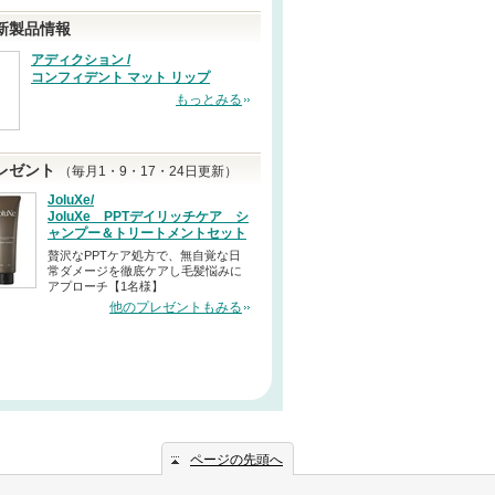
新製品情報
アディクション /
コンフィデント マット リップ
もっとみる
レゼント
（毎月1・9・17・24日更新）
JoluXe/
JoluXe PPTデイリッチケア シ
ャンプー＆トリートメントセット
贅沢なPPTケア処方で、無自覚な日
常ダメージを徹底ケアし毛髪悩みに
アプローチ【1名様】
他のプレゼントもみる
ページの先頭へ