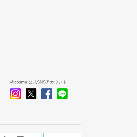
@cosme 公式SNSアカウント
instagram
x
facebook
line