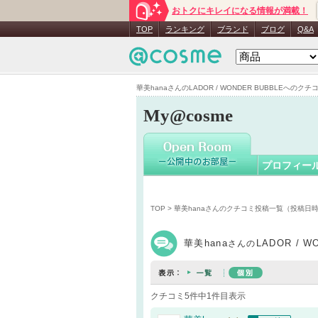
おトクにキレイになる情報が満載！
華美hana
TOP
ランキング
ブランド
ブログ
Q&A
華美hanaさんのLADOR / WONDER BUBBLEへのクチコミ
My@cosme
プロフィー
TOP
>
華美hanaさんのクチコミ投稿一覧（投稿日
華美hana
LADOR / 
さんの
クチコミ5件中1件目表示