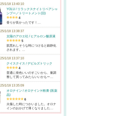
25/1/18 13:40:10
YOLU / リラックスナイトリペアシャ
ンプー／トリートメント(旧)
4
香りが良かったです！…
25/1/18 13:38:37
太陽のアロエ社 / ヒアルロン酸原液
5
肌荒れしそうな時につけると鎮静化
されます。…
25/1/18 13:37:10
クイスクイス / デビルズトリック
4
普通に発色いいのすごいから、量調
整して買ってみたらいいかもー…
25/1/18 13:35:09
オロナイン / オロナインＨ軟膏 (医薬
品)
6
火傷した時につかいました。オロナ
インのおかげで薄くなりました…