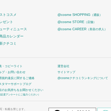
ストコスメ
@cosme SHOPPING
（通販）
レゼント
@cosme STORE
（店舗）
ューティニュース
@cosme CAREER
（美容の求人）
商品カレンダー
新クチコミ
責・コピーライト
運営会社
ルプ・お問い合わせ
サイトマップ
用規約違反に関するご連絡
@cosmeクチコミランキングについて
スタマーサポートブログ
在のお気持ちをお聞かせください
満足度アンケートにご協力ください）
写・転載を禁じます。