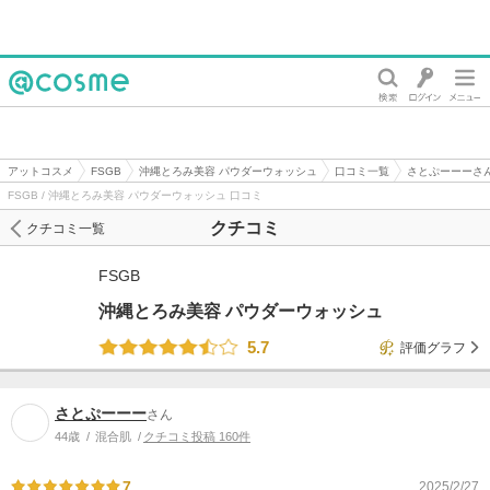
@cosme
アットコスメ
FSGB
沖縄とろみ美容 パウダーウォッシュ
口コミ一覧
さとぷーーーさ
FSGB / 沖縄とろみ美容 パウダーウォッシュ 口コミ
クチコミ
クチコミ一覧
FSGB
沖縄とろみ美容 パウダーウォッシュ
5.7
評価グラフ
さとぷーーー
さん
44歳
混合肌
クチコミ投稿 160件
7
2025/2/27