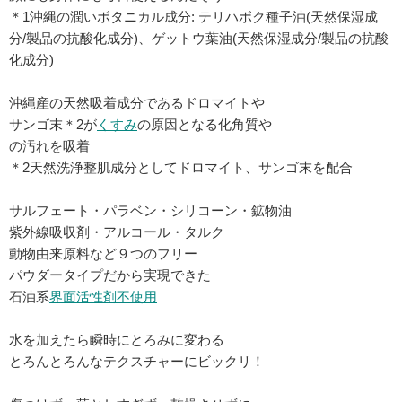
＊1沖縄の潤いボタニカル成分: テリハボク種子油(天然保湿成
分/製品の抗酸化成分)、ゲットウ葉油(天然保湿成分/製品の抗酸
化成分)
沖縄産の天然吸着成分であるドロマイトや
サンゴ末＊2が
くすみ
の原因となる化角質や
の汚れを吸着
＊2天然洗浄整肌成分としてドロマイト、サンゴ末を配合
サルフェート・パラベン・シリコーン・鉱物油
紫外線吸収剤・アルコール・タルク
動物由来原料など９つのフリー
パウダータイプだから実現できた
石油系
界面活性剤不使用
水を加えたら瞬時にとろみに変わる
とろんとろんなテクスチャーにビックリ！