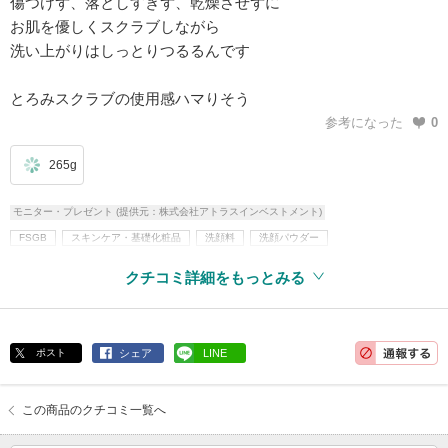
傷つけず、落としすぎず、乾燥させずに
お肌を優しくスクラブしながら
洗い上がりはしっとりつるるんです
とろみスクラブの使用感ハマりそう
参考になった
0
265g
モニター・プレゼント (提供元：株式会社アトラスインベストメント)
FSGB
スキンケア・基礎化粧品
洗顔料
洗顔パウダー
ボディケア・オーラルケア
スペシャルボディケア・パーツ
ボディスクラブ
クチコミ詳細をもっとみる
無鉱物油
界面活性剤不使用
紫外線吸収剤不使用
アルコールフリー
パラベンフリー
ポスト
シェア
LINE
この商品のクチコミ一覧へ