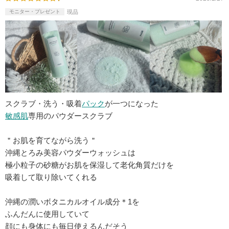
モニター・プレゼント
現品
スクラブ・洗う・吸着
パック
が一つになった
敏感肌
専用のパウダースクラブ
＂お肌を育てながら洗う＂
沖縄とろみ美容パウダーウォッシュは
極小粒子の砂糖がお肌を保湿して老化角質だけを
吸着して取り除いてくれる
沖縄の潤いボタニカルオイル成分＊1を
ふんだんに使用していて
顔にも身体にも毎日使えるんだそう