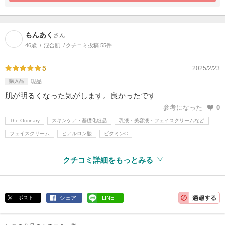
もんあく
さん
46歳
混合肌
クチコミ投稿 55件
5
2025/2/23
購入品
現品
肌が明るくなった気がします。良かったです
参考になった
0
The Ordinary
スキンケア・基礎化粧品
乳液・美容液・フェイスクリームなど
フェイスクリーム
ヒアルロン酸
ビタミンC
クチコミ詳細をもっとみる
ポスト
シェア
LINE