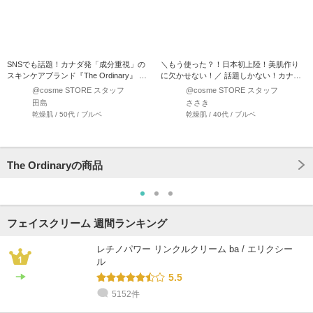
SNSでも話題！カナダ発「成分重視」の
＼もう使った？！日本初上陸！美肌作り
スキンケアブランド『The Ordinary』 『C
に欠かせない！／ 話題しかない！カナダ
サスペ…
発のスキンケアブランド…
@cosme STORE スタッフ
@cosme STORE スタッフ
田島
ささき
乾燥肌 / 50代 / ブルベ
乾燥肌 / 40代 / ブルベ
The Ordinaryの商品
フェイスクリーム 週間ランキング
レチノパワー リンクルクリーム ba / エリクシー
ル
5.5
5152件