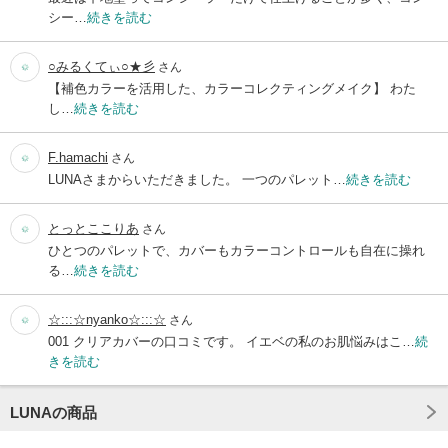
シー…
続きを読む
○みるくてぃ○★彡
さん
【補色カラーを活用した、カラーコレクティングメイク】 わた
し…
続きを読む
F.hamachi
さん
LUNAさまからいただきました。 一つのパレット…
続きを読む
とっとここりあ
さん
ひとつのパレットで、カバーもカラーコントロールも自在に操れ
る…
続きを読む
☆:::☆nyanko☆:::☆
さん
001 クリアカバーの口コミです。 イエベの私のお肌悩みはこ…
続
きを読む
LUNAの商品