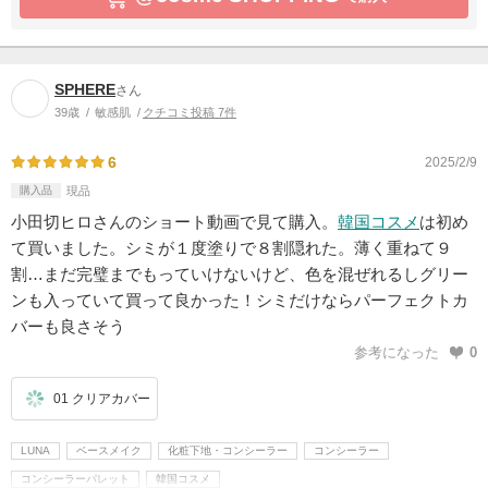
SPHERE
さん
39歳
敏感肌
クチコミ投稿 7件
6
2025/2/9
購入品
現品
小田切ヒロさんのショート動画で見て購入。
韓国コスメ
は初め
て買いました。シミが１度塗りで８割隠れた。薄く重ねて９
割…まだ完璧までもっていけないけど、色を混ぜれるしグリー
ンも入っていて買って良かった！シミだけならパーフェクトカ
バーも良さそう
参考になった
0
01 クリアカバー
LUNA
ベースメイク
化粧下地・コンシーラー
コンシーラー
コンシーラーパレット
韓国コスメ