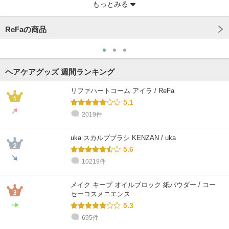
もっとみる
ReFaの商品
ヘアケアグッズ 週間ランキング
リファハートコーム アイラ / ReFa
5.1
2019件
@cosme STORE スタッフ
@cosme STORE スタッフ
@cosme STORE スタッフ
しみず
inoue
Honda
uka スカルプブラシ KENZAN / uka
敏感肌 / ～20代 / イエベ
敏感肌 / 40代 / ブルベ
乾燥肌 / 30代 / ブルベ
5.6
10219件
メイク キープ オイルブロック 紙パウダー / コー
セーコスメニエンス
5.3
695件