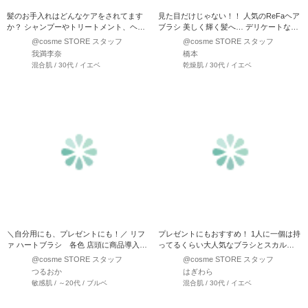
髪のお手入れはどんなケアをされてます
見た目だけじゃない！！ 人気のReFaヘア
か？ シャンプーやトリートメント、ヘア
ブラシ 美しく輝く髪へ… デリケートな髪
パック…私も髪のお悩み…
のからまりをほ…
@cosme STORE スタッフ
@cosme STORE スタッフ
我満李奈
橋本
混合肌 / 30代 / イエベ
乾燥肌 / 30代 / イエベ
＼自分用にも、プレゼントにも！／ リフ
プレゼントにもおすすめ！ 1人に一個は持
ァ ハートブラシ 各色 店頭に商品導入
ってるくらい大人気なブラシとスカルプ
後、お問…
ブラシの紹介です♪ …
@cosme STORE スタッフ
@cosme STORE スタッフ
つるおか
はぎわら
敏感肌 / ～20代 / ブルベ
混合肌 / 30代 / イエベ