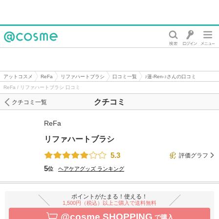
@cosme
アットコスメ
ReFa
リファハートブラシ
口コミ一覧
♪蓮-Ren-♪さんの口コミ
ReFa / リファハートブラシ 口コミ
クチコミ
クチコミ一覧
ReFa
リファハートブラシ
5.3
評価グラフ
5
位
ヘアケアグッズ
ランキング
ポイントがたまる！使える！
1,500円（税込）以上ご購入で送料無料
@cosme SHOPPING
で購入