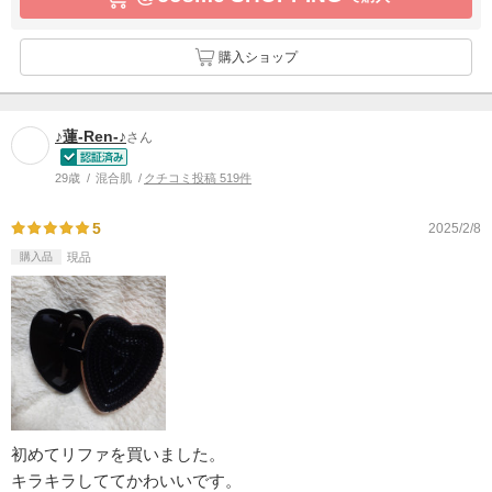
購入ショップ
♪蓮-Ren-♪
さん
29歳
混合肌
クチコミ投稿 519件
5
2025/2/8
購入品
現品
初めてリファを買いました。
キラキラしててかわいいです。