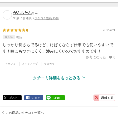
がんもたん
さん
30歳
普通肌
クチコミ投稿 45件
6
2025/2/1
購入品
現品
しっかり長さもでるけど、けばくならず仕事でも使いやすいで
す！瞼にもつきにくく、滲みにくいのでおすすめです！
参考になった
0
セザンヌ
メイクアップ
マスカラ
クチコミ詳細をもっとみる
ポスト
シェア
LINE
この商品のクチコミ一覧へ