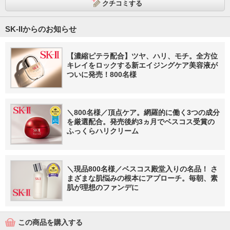
クチコミする
SK-IIからのお知らせ
【濃縮ピテラ配合】ツヤ、ハリ、モチ。全方位
キレイをロックする新エイジングケア美容液が
ついに発売！800名様
＼800名様／頂点ケア。網羅的に働く3つの成分
を厳選配合。発売後約3ヵ月でベスコス受賞の
ふっくらハリクリーム
＼現品800名様／ベスコス殿堂入りの名品！ さ
まざまな肌悩みの根本にアプローチ。毎朝、素
肌が理想のファンデに
この商品を購入する