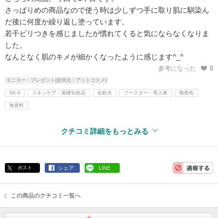
さっぱりめの商品なので使う時は少しずつ手に取り肌に馴染ん
だ後に何度か繰り返し塗っています。
若干ピリつきを感じましたが慣れてくると気にならなくなりま
した。
なんとなく肌のキメが細かくなったように感じます^_^
参考になった
0
モニター・プレゼント(提供元：アットコスメ)
SK-II
スキンケア・基礎化粧品
化粧水
ブースター・導入液
無着色
無香料
クチコミ詳細をもっとみる
ポスト
シェア
LINE
この商品のクチコミ一覧へ