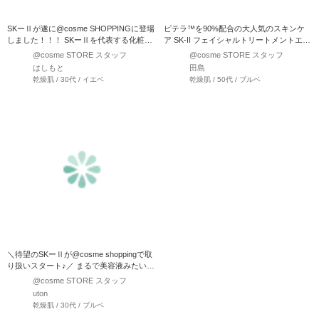
SKーⅡが遂に@cosme SHOPPINGに登場
ピテラ™を90%配合の大人気のスキンケ
しました！！！ SKーⅡを代表する化粧水
ア SK-II フェイシャルトリートメントエッ
と…
センス …
@cosme STORE スタッフ
@cosme STORE スタッフ
はしもと
田島
乾燥肌 / 30代 / イエベ
乾燥肌 / 50代 / ブルベ
＼待望のSKーⅡが@cosme shoppingで取
り扱いスタート♪／ まるで美容液みたいな
ロー…
@cosme STORE スタッフ
uton
乾燥肌 / 30代 / ブルベ