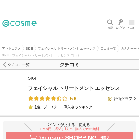
@cosme
アットコスメ
SK-II
フェイシャル トリートメント エッセンス
口コミ一覧
ぷぷぷーー
SK-II / フェイシャル トリートメント エッセンス 口コミ
クチコミ
クチコミ一覧
SK-II
フェイシャル トリートメント エッセンス
5.6
評価グラフ
1
位
ブースター・導入液
ランキング
ポイントがたまる！使える！
1,500円（税込）以上ご購入で送料無料
@cosme SHOPPING
で購入