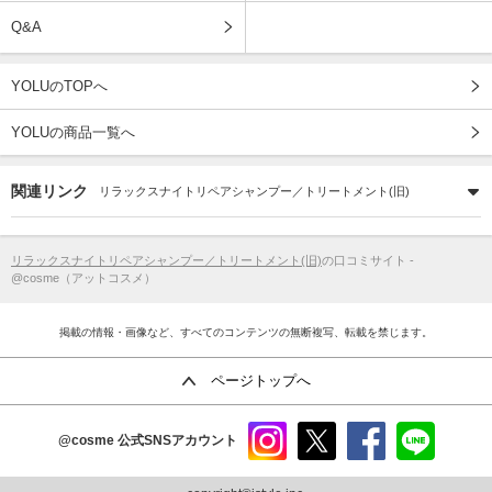
Q&A
YOLUのTOPへ
YOLUの商品一覧へ
関連リンク
リラックスナイトリペアシャンプー／トリートメント(旧)
リラックスナイトリペアシャンプー／トリートメント(旧)
の口コミサイト -
@cosme（アットコスメ）
掲載の情報・画像など、すべてのコンテンツの無断複写、転載を禁じます。
ページトップへ
@cosme
公式SNSアカウント
instag
x
faceb
line
ram
ook