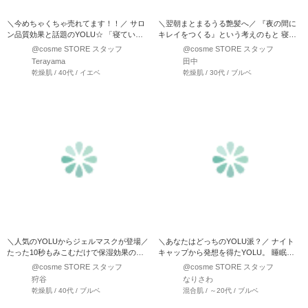
＼今めちゃくちゃ売れてます！！／ サロ
＼翌朝まとまるうる艶髪へ／ 『夜の間に
ン品質効果と話題のYOLU☆ 「寝ている
キレイをつくる』という考えのもと 寝る
間にキレイを…
前と寝ている間の時間…
@cosme STORE スタッフ
@cosme STORE スタッフ
Terayama
田中
乾燥肌 / 40代 / イエベ
乾燥肌 / 30代 / ブルベ
＼人気のYOLUからジェルマスクが登場／
＼あなたはどっちのYOLU派？／ ナイト
たった10秒もみこむだけで保湿効果の高
キャップから発想を得たYOLU。 睡眠中
い 美容ジ…
の時間を美…
@cosme STORE スタッフ
@cosme STORE スタッフ
狩谷
なりさわ
乾燥肌 / 40代 / ブルベ
混合肌 / ～20代 / ブルベ