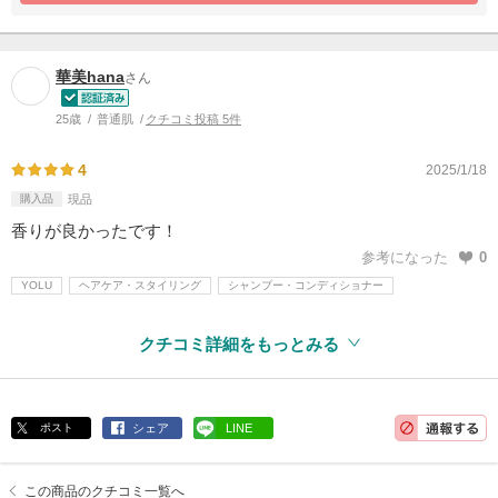
華美hana
さん
25歳
普通肌
クチコミ投稿 5件
4
2025/1/18
購入品
現品
香りが良かったです！
参考になった
0
YOLU
ヘアケア・スタイリング
シャンプー・コンディショナー
クチコミ詳細をもっとみる
ポスト
シェア
LINE
この商品のクチコミ一覧へ