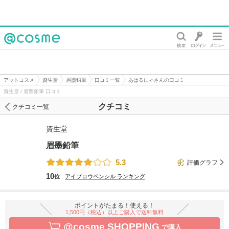
@cosme
アットコスメ
資生堂
眉墨鉛筆
口コミ一覧
あはるにゃさんの口コミ
資生堂 / 眉墨鉛筆 口コミ
クチコミ
クチコミ一覧
資生堂
眉墨鉛筆
5.3
評価グラフ
10
位
アイブロウペンシル
ランキング
ポイントがたまる！使える！
1,500円（税込）以上ご購入で送料無料
@cosme SHOPPING
で購入