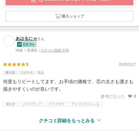
購入ショップ
あはるにゃ
さん
36歳
普通肌
クチコミ投稿 37件
5
2025/1/17
購入品
リピート
現品
何度もリピートしてます。お手頃の価格で、芯の太さも濃さも
描きやすくいのが良いです。
参考になった
0
資生堂
メイクアップ
アイブロウ
アイブロウペンシル
クチコミ詳細をもっとみる