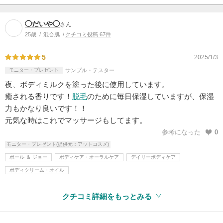
◯だいや◯
さん
25歳
混合肌
クチコミ投稿 67件
5
2025/1/3
モニター・プレゼント
サンプル・テスター
夜、ボディミルクを塗った後に使用しています。
癒される香りです！
脱毛
のために毎日保湿していますが、保湿
力もかなり良いです！！
元気な時はこれでマッサージもしてます。
参考になった
0
モニター・プレゼント(提供元：アットコスメ)
ポール ＆ ジョー
ボディケア・オーラルケア
デイリーボディケア
ボディクリーム・オイル
クチコミ詳細をもっとみる