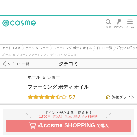
@cosme
アットコスメ
ポール ＆ ジョー
ファーミング ボディ オイル
口コミ一覧
◯だいや◯さ
ポール ＆ ジョー / ファーミング ボディ オイル 口コミ
クチコミ
クチコミ一覧
ポール ＆ ジョー
ファーミング ボディ オイル
5.7
評価グラフ
ポイントがたまる！使える！
1,500円（税込）以上ご購入で送料無料
@cosme SHOPPING
で購入