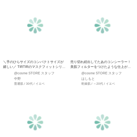
＼手のひらサイズのコンパクトサイズが
売り切れ続出してたあのコンシーラー！
嬉しい／ TIRTIRのマスクフィットシリー
美肌フィルターをつけたような仕上がり
ズ3種から、コン…
に！ スティックとリキ…
@cosme STORE スタッフ
@cosme STORE スタッフ
中野
はしもと
普通肌 / 30代 / イエベ
乾燥肌 / ～20代 / イエベ