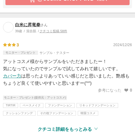
白米に昇竜拳
さん
39歳
混合肌
クチコミ投稿 58件
3
2024/12/26
モニター・プレゼント
サンプル・テスター
アットコスメ様からサンプルをいただきましたー！
気になっていたのでサンプルで試してみれて嬉しいです。
カバー力
は思ったよりあっていい感じだと思いました。艶感も
ちょうど良くて使いやすいと思いますー(^^)
参考になった
0
モニター・プレゼント(提供元：アットコスメ)
TIRTIR
ベースメイク
ファンデーション
リキッドファンデーション
クッションファンデ
その他ファンデーション
韓国コスメ
クチコミ詳細をもっとみる