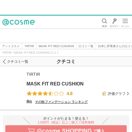
@cosme
アットコスメ
TIRTIR
MASK FIT RED CUSHION
口コミ一覧
白米に昇竜拳さんの口コ
TIRTIR / MASK FIT RED CUSHION 口コミ
クチコミ
クチコミ一覧
TIRTIR
MASK FIT RED CUSHION
4.8
評価グラフ
8
位
その他ファンデーション
ランキング
ポイントがたまる！使える！
1,500円（税込）以上ご購入で送料無料
@cosme SHOPPING
で購入