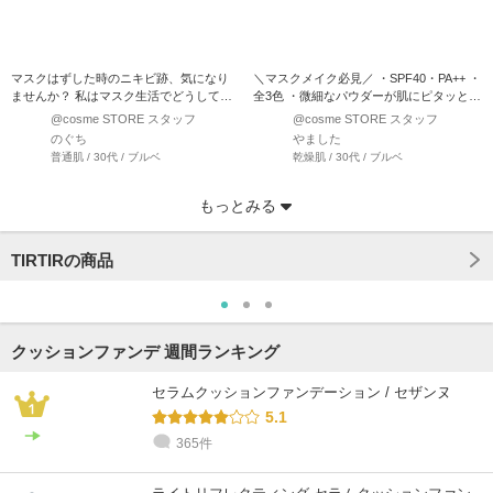
マスクはずした時のニキビ跡、気になり
＼マスクメイク必見／ ・SPF40・PA++ ・
ませんか？ 私はマスク生活でどうしても
全3色 ・微細なパウダーが肌にピタッと
蒸れてニキビができ…
密…
@cosme STORE スタッフ
@cosme STORE スタッフ
のぐち
やました
普通肌 / 30代 / ブルベ
乾燥肌 / 30代 / ブルベ
もっとみる
TIRTIRの商品
クッションファンデ 週間ランキング
セラムクッションファンデーション / セザンヌ
5.1
365件
@cosme STORE スタッフ
@cosme STORE スタッフ
@cosme STORE スタッフ
@cosme STORE スタッフ
@cosme STORE スタッフ
@cosme STORE スタッフ
袋
ko
たなべ⌘
suyama
kubota
にいつま