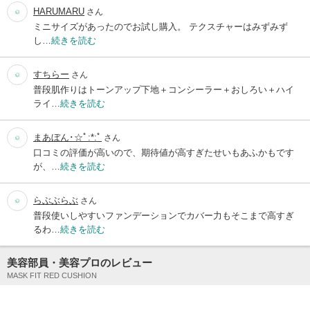
HARUMARU
さん
ミニサイズがあったのでお試し購入。 テクスチャーはみずみず
し…
続きを読む
すちらー
さん
普段肌作りはトーンアップ下地＋コンシーラー＋おしろい＋ハイ
ライ…
続きを読む
まあぼん･☆ﾟ:*:ﾟ
さん
口コミの評価が高いので、期待値が高すぎたせいもあふかもです
が、…
続きを読む
らぶぶらぶ
さん
普段使いしやすいファンデーションでカバー力もそこまで高すぎ
るわ…
続きを読む
美容部員・美容プロのレビュー
MASK FIT RED CUSHION