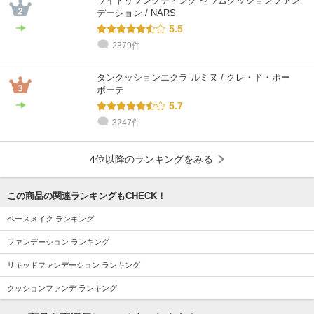
ライトリフレクティング セラムクッションファン
混合肌 / 30代 / イエベ
混合肌 / 30代 / ブルベ
混合肌 / 30代 / ブルベ
混合肌 / 30代 / ブルベ
混合肌 / 40代 / ブルベ
乾燥肌 / 30代 / イエベ
デーション / NARS
5.5
2379件
タンクッションエクラ ルミヌ / クレ・ド・ポー
ボーテ
5.7
3247件
4位以降のランキングをみる
この商品の関連ランキングもCHECK！
ベースメイク ランキング
ファンデーション ランキング
リキッドファンデーション ランキング
クッションファンデ ランキング