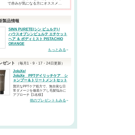
で赤みが気になる方にオススメ…
新製品情報
SINN PURETE(シン ピュルテ) /
ハウスオブシンピュルテ エチケット
ヘア ＆ ボディミスト PISTACHIO
ORANGE
もっとみる
レゼント
（毎月1・9・17・24日更新）
JoluXe/
JoluXe PPTデイリッチケア シ
ャンプー＆トリートメントセット
贅沢なPPTケア処方で、無自覚な日
常ダメージを徹底ケアし毛髪悩みに
アプローチ【1名様】
他のプレゼントもみる