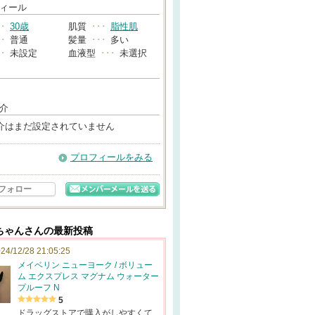
→
ィール
･･
30歳
肌質
･･･
脂性肌
･･
普通
髪量
･･･
多い
･･
未設定
血液型
･･･
未選択
介
介はまだ設定されていません
プロフィールをみる
フォロー
ちゃんさんの最新投稿
24/12/28 21:05:25
メイベリン ニューヨーク / ボリュー
ム エクスプレス マグナム ウォーター
プルーフ N
5
ドラッグストアで購入がしやすくて