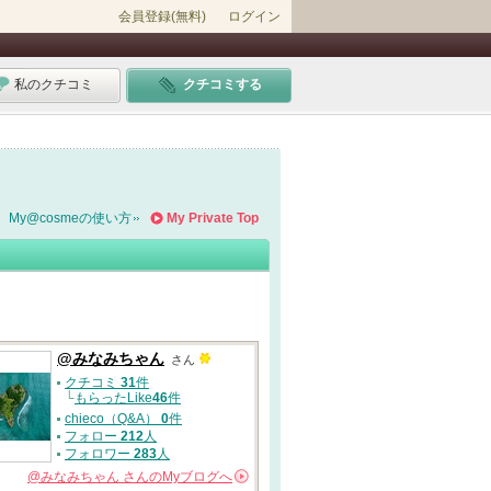
会員登録(無料)
ログイン
私のクチコミ
クチコミする
My@cosmeの使い方
My Private Top
@みなみちゃん
さん
クチコミ
31
件
└
もらったLike
46
件
chieco（Q&A）
0
件
フォロー
212
人
フォロワー
283
人
@みなみちゃん
さんの
Myブログへ