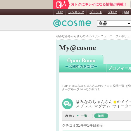
おトクにキレイになる情報が満載！
@みなみ
TOP
ランキング
ブランド
ブログ
Q&A
@みなみちゃんさんのメイベリン ニューヨーク / ボリューム
My@cosme
プロフィー
TOP
>
@みなみちゃんさんのクチコミ投稿一覧（投
タープルーフ Nへのクチコミ
@みなみちゃん
メイ
さん
の
スプレス マグナム ウォータ
クチコミ31件中1件目表示