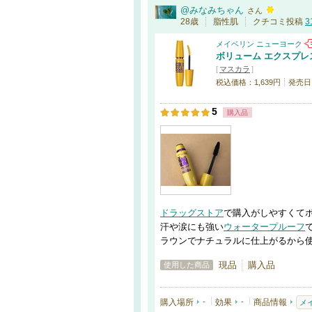
@みなみちゃん
さん
28歳
脂性肌
クチコミ投稿
3
メイベリン ニューヨーク
ボリューム エクスプレ
[
マスカラ
]
税込価格：1,639円
発売日：2
5
購入品
ドラッグストア
で購入がしやすくて
汗や涙にも強い
ウォータープルーフ
ラウンでナチュラルに仕上がるから
現品
購入品
使用した商品
購入場所
-
効果
-
商品情報
メ