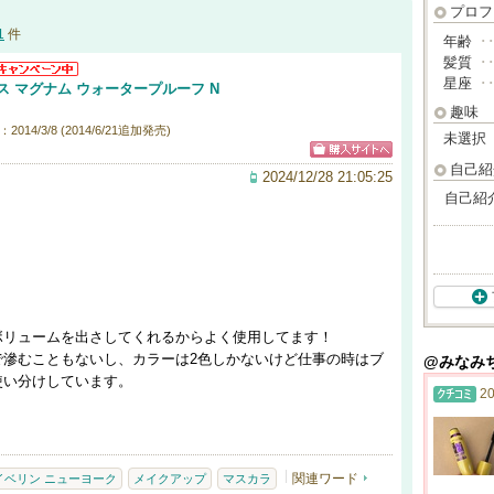
プロフ
1
件
年齢
･
髪質
･
星座
･
ス マグナム ウォータープルーフ N
趣味
014/3/8 (2014/6/21追加発売)
未選択
自己紹
2024/12/28 21:05:25
自己紹
ボリュームを出さしてくれるからよく使用してます！
で滲むこともないし、カラーは2色しかないけど仕事の時はブ
@みなみ
使い分けしています。
20
関連ワード
イベリン ニューヨーク
メイクアップ
マスカラ