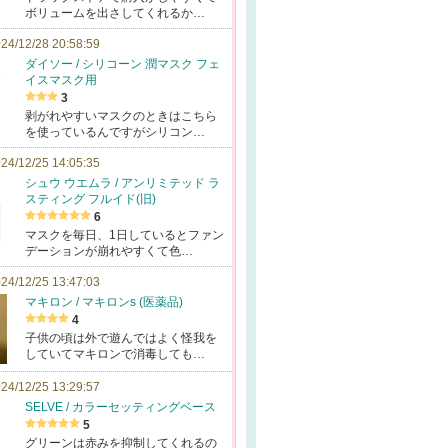
ボリュームを出さしてくれるか…
24/12/28 20:58:59
ダイソー / シリコーン 潤マスク フェ
イスマスク用
3
剥がれやすいマスクのときはこちら
を使っているんですがシリコン…
24/12/25 14:05:35
シュウ ウエムラ / アンリミテッド ラ
スティング フルイド(旧)
6
マスクを毎日、1日しているとファン
デーションが崩れやすくて色…
24/12/25 13:47:03
マキロン / マキロンs (医薬品)
4
子供の頃は外で遊んではよく怪我を
していてマキロンで消毒しても…
24/12/25 13:29:57
SELVE / カラーセッティングベース
5
グリーンは赤みを抑制してくれるの