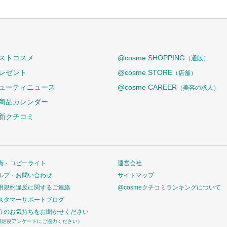
ストコスメ
@cosme SHOPPING
（通販）
レゼント
@cosme STORE
（店舗）
ューティニュース
@cosme CAREER
（美容の求人）
商品カレンダー
新クチコミ
責・コピーライト
運営会社
ルプ・お問い合わせ
サイトマップ
用規約違反に関するご連絡
@cosmeクチコミランキングについて
スタマーサポートブログ
在のお気持ちをお聞かせください
満足度アンケートにご協力ください）