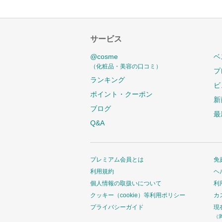
サービス
@cosme
ベ
（化粧品・美容の口コミ）
プ
ランキング
ビ
ポイント・クーポン
新
ブログ
最
Q&A
プレミアム会員とは
免
利用規約
ヘ
個人情報の取扱いについて
利
クッキー（cookie）等利用ポリシー
カ
プライバシーガイド
現
（