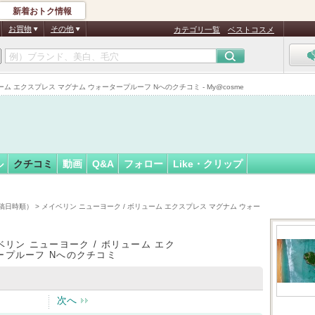
新着おトク情報
ちゃん
フォロー
さん
お買物
その他
カテゴリ一覧
ベストコスメ
 エクスプレス マグナム ウォータープルーフ Nへのクチコミ - My@cosme
ル
クチコミ
動画
Q&A
フォロー
Like・クリップ
稿日時順）
> メイベリン ニューヨーク / ボリューム エクスプレス マグナム ウォー
ベリン ニューヨーク / ボリューム エク
ープルーフ Nへのクチコミ
次へ