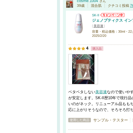
cosme.1004
さん
39歳
混合肌
クチコミ投稿
7
SK-II
ジェノプティクス イン
[
美容液
]
容量・税込価格：30ml・22,000
2025/2/20
4
購入品
ベタベタしない
美容液
なので使いやすい
が安定します。SK-II歴10年で現
いのがネック。リニューアル品もも
応に上がりそうなので、そろそろ打
サンプル・テスター
使用した商品