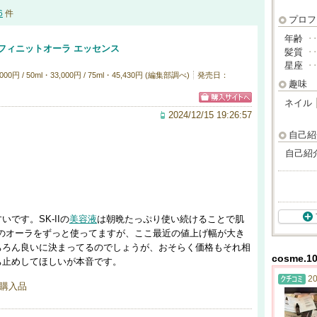
6
件
プロフ
年齢
･
フィニットオーラ エッセンス
髪質
･
星座
･
円 / 50ml・33,000円 / 75ml・45,430円 (編集部調べ)
発売日：
趣味
ネイル
2024/12/15 19:26:57
自己紹
自己紹
です。SK-IIの
美容液
は朝晩たっぷり使い続けることで肌
行品のオーラをずっと使ってますが、ここ最近の値上げ幅が大き
ちろん良いに決まってるのでしょうが、おそらく価格もそれ相
cosme.
ち止めしてほしいが本音です。
20
購入品