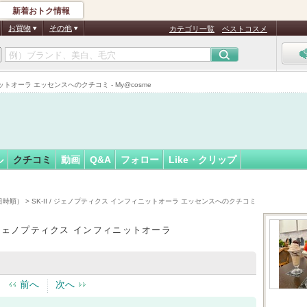
新着おトク情報
04
フォロー
さん
お買物
その他
カテゴリ一覧
ベストコスメ
認
証
ィニットオーラ エッセンスへのクチコミ - My@cosme
済
ル
クチコミ
動画
Q&A
フォロー
Like・クリップ
稿日時順）
> SK-II / ジェノプティクス インフィニットオーラ エッセンスへのクチコミ
 / ジェノプティクス インフィニットオーラ
前へ
次へ