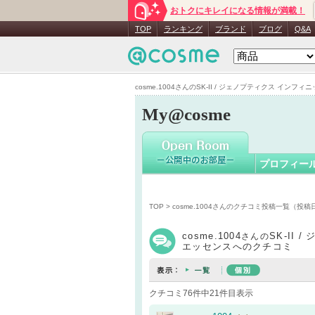
おトクにキレイになる情報が満載！
cosme.10
TOP
ランキング
ブランド
ブログ
Q&A
cosme.1004さんのSK-II / ジェノプティクス インフ
My@cosme
プロフィー
TOP
>
cosme.1004さんのクチコミ投稿一覧（投
cosme.1004
SK-II
さんの
エッセンスへのクチコミ
クチコミ76件中21件目表示