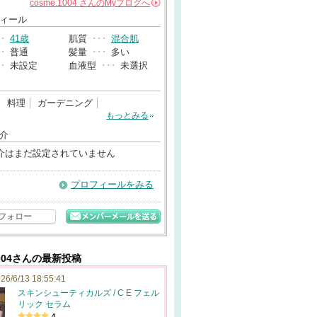
cosme.1004
さんの
Myブログへ
→
ィール
･･
41歳
肌質
･･･
混合肌
･･
普通
髪量
･･･
多い
･･
未設定
血液型
･･･
未選択
料理
ガーデニング
もっとみる
介
介はまだ設定されていません
プロフィールをみる
フォロー
1004さんの最新投稿
26/6/13 18:55:41
スキンシューティカルズ / C E フェル
リック セラム