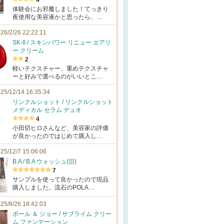
4
体験会にお邪魔しました！てっきり
夜使用な美容液かと思ったら、…
26/2/26 22:22:11
SK-II / スキンパワー リニュー エアリ
ー クリーム
2
軽いテクスチャー、重めテクスチャ
ーと好みで選べるのがいいとこ…
25/12/14 16:35:34
リンクルショット / リンクルショット
メディカル セラム デュオ
4
小田切ヒロさんなど、美容家の評価
が良かったのではじめて購入し…
25/12/7 15:06:06
B.A / B.A ウォッシュ(旧)
7
サンプルを使って良かったので現品
購入しました。流石のPOLA…
25/8/26 18:42:03
ポール ＆ ジョー / サブライム クリー
ム ファンデーション