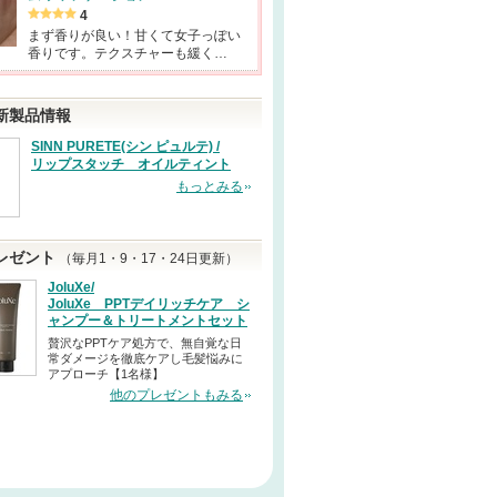
4
まず香りが良い！甘くて女子っぽい
香りです。テクスチャーも緩く…
新製品情報
SINN PURETE(シン ピュルテ) /
リップスタッチ オイルティント
もっとみる
レゼント
（毎月1・9・17・24日更新）
JoluXe/
JoluXe PPTデイリッチケア シ
ャンプー＆トリートメントセット
贅沢なPPTケア処方で、無自覚な日
常ダメージを徹底ケアし毛髪悩みに
アプローチ【1名様】
他のプレゼントもみる