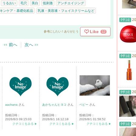
うるおい
毛穴
美白
低刺激
アンチエイジング
キンケア・基礎化粧品
乳液・美容液・フェイスクリームなど
20
Like
12
参考にしたい！ありがとう
前へ
次へ
20
20
aachana
さん
あかちゃんヒヨコ
さん
ペピー
さん
投稿日時：
投稿日時：
投稿日時：
2026/8/3 09:15:03
2026/8/1 16:12:18
2026/8/1 01:58:52
20
クチコミをみる
クチコミをみる
クチコミをみる