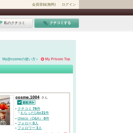
会員登録(無料)
ログイン
私のクチコミ
クチコミする
My@cosmeの使い方
My Private Top
cosme.1004
さん
認証済
クチコミ
76
件
└
もらったLike
31
件
chieco（Q&A）
0
件
フォロー
0
人
フォロワー
3
人