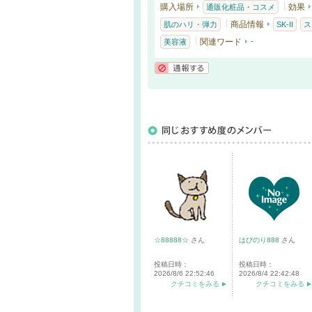
購入場所
効果
通販化粧品・コスメ
商品情報
肌のハリ・弾力
SK-II
ス
関連ワード
-
美容液
通報する
☆88888☆
さん
はぴのり888
さん
投稿日時：
投稿日時：
2026/8/6 22:52:46
2026/8/4 22:42:48
クチコミをみる
クチコミをみる