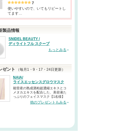
7
使いやすいので、いてもリピートし
てます…
新製品情報
SNIDEL BEAUTY /
ディライトフル スクープ
もっとみる
レゼント
（毎月1・9・17・24日更新）
NAIA/
ライスエッセンスグロウマスク
能登産の熟成酒粕超濃縮エキスとコ
メヌカエキスを配合した、美容液た
っぷりのフェイスマスク【1名様】
他のプレゼントもみる