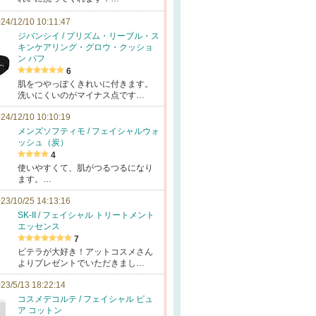
24/12/10 10:11:47
ジバンシイ / プリズム・リーブル・ス
キンケアリング・グロウ・クッショ
ン パフ
6
肌をつやっぽくきれいに付きます。
洗いにくいのがマイナス点です…
24/12/10 10:10:19
メンズソフティモ / フェイシャルウォ
ッシュ（炭）
4
使いやすくて、肌がつるつるになり
ます。…
23/10/25 14:13:16
SK-II / フェイシャル トリートメント
エッセンス
7
ピテラが大好き！アットコスメさん
よりプレゼントでいただきまし…
23/5/13 18:22:14
コスメデコルテ / フェイシャル ピュ
ア コットン