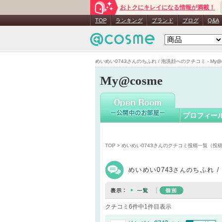
おトクにキレイになる情報が満載！
めいめい07
TOP
ランキング
ブランド
ブログ
Q&A
めいめい0743さんのちふれ / 泡洗顔へのクチコミ - My@c
My@cosme
プロフィー
TOP
>
めいめい0743さんのクチコミ投稿一覧（投
めいめい0743
ちふれ 
さんの
クチコミ6件中1件目表示