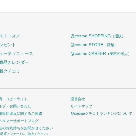
ストコスメ
@cosme SHOPPING
（通販）
レゼント
@cosme STORE
（店舗）
ューティニュース
@cosme CAREER
（美容の求人）
商品カレンダー
新クチコミ
責・コピーライト
運営会社
ルプ・お問い合わせ
サイトマップ
用規約違反に関するご連絡
@cosmeクチコミランキングについて
スタマーサポートブログ
在のお気持ちをお聞かせください
満足度アンケートにご協力ください）