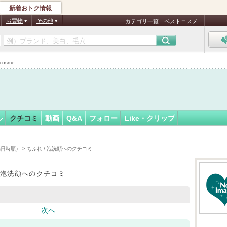
新着おトク情報
43
フォロー
さん
お買物
その他
カテゴリ一覧
ベストコスメ
認
証
osme
済
ル
クチコミ
動画
Q&A
フォロー
Like・クリップ
稿日時順）
> ちふれ / 泡洗顔へのクチコミ
/ 泡洗顔へのクチコミ
次へ