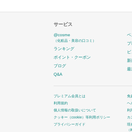
サービス
@cosme
ベ
（化粧品・美容の口コミ）
プ
ランキング
ビ
ポイント・クーポン
新
ブログ
最
Q&A
プレミアム会員とは
免
利用規約
ヘ
個人情報の取扱いについて
利
クッキー（cookie）等利用ポリシー
カ
プライバシーガイド
現
（