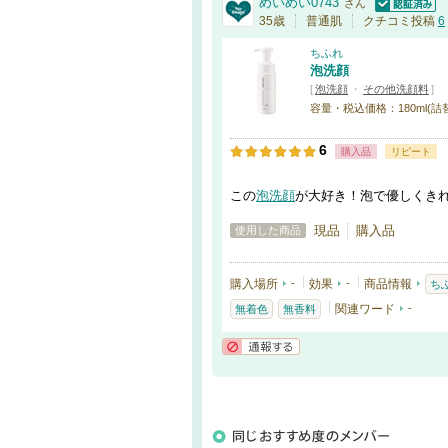
めいめい0743
さん
認証済
35歳
普通肌
クチコミ投稿
6
ちふれ
泡洗顔
[
泡洗顔
・
その他洗顔料
]
容量・税込価格：180ml(詰替)・
6
購入品
リピート
この
泡洗顔
が大好き！泡で優しくき
現品
購入品
使用した商品
購入場所
-
効果
-
商品情報
ち
関連ワード
-
無着色
無香料
通報する