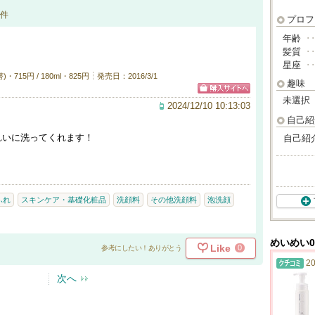
件
プロフ
年齢
･
髪質
･
星座
･
715円 / 180ml・825円
発売日：2016/3/1
趣味
未選択
2024/12/10 10:13:03
自己紹
れいに洗ってくれます！
自己紹
ふれ
スキンケア・基礎化粧品
洗顔料
その他洗顔料
泡洗顔
めいめい0
Like
0
参考にしたい！ありがとう
20
次へ