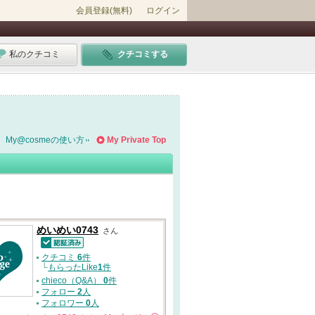
会員登録(無料)
ログイン
私のクチコミ
クチコミする
My@cosmeの使い方
My Private Top
めいめい0743
さん
認証済
クチコミ
6
件
└
もらったLike
1
件
chieco（Q&A）
0
件
フォロー
2
人
フォロワー
0
人