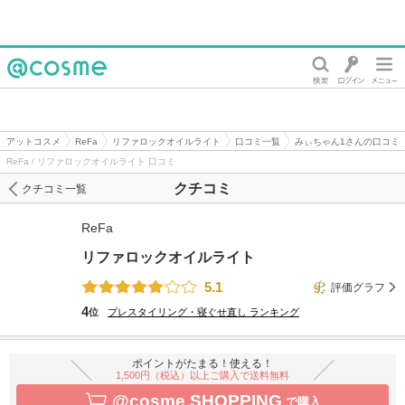
@cosme
アットコスメ
ReFa
リファロックオイルライト
口コミ一覧
みぃちゃん1さんの口コミ
ReFa / リファロックオイルライト 口コミ
クチコミ
クチコミ一覧
ReFa
リファロックオイルライト
5.1
評価グラフ
4
位
プレスタイリング・寝ぐせ直し
ランキング
ポイントがたまる！使える！
1,500円（税込）以上ご購入で送料無料
@cosme SHOPPING
で購入