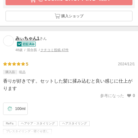
購入ショップ
みぃちゃん1
さん
48歳
混合肌
クチコミ投稿 47件
5
2024/12/1
購入品
現品
香りが好きです。セットした髪に揉み込むと良い感じに仕上が
ります
参考になった
0
100ml
ReFa
ヘアケア・スタイリング
ヘアスタイリング
プレスタイリング・寝ぐせ直し