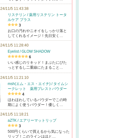
24/11/5 11:43:38
リステリン / 薬用リステリン トータ
ルケア プラス
3
お口の汚れやニオイをしっかり落と
してくれるイメージ！先日安く…
24/11/5 11:28:40
Eyelist / GLOW SHADOW
6
いい感じのリキッド！まぶたにぴた
っとするし二重線にたまること…
24/11/5 11:21:10
msh(エム・エス・エイチ) / タイムシ
ークレット 薬用プレストパウダー
4
ほわほわしているパウダーでこの時
期によく使うパウダー！優しく…
24/11/5 11:18:21
aZTK / エアリーマットリップ
3
500円くらいで買えるから気になった
リップ！このラインはほと…