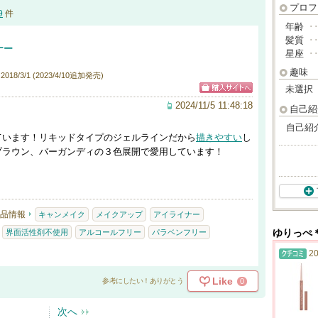
プロフ
9
件
年齢
･
髪質
･
ナー
星座
･
趣味
18/3/1 (2023/4/10追加発売)
未選択
2024/11/5 11:48:18
自己紹
自己紹
ています！リキッドタイプのジェルラインだから
描きやすい
し
ブラウン、バーガンディの３色展開で愛用しています！
品情報
キャンメイク
メイクアップ
アイライナー
界面活性剤不使用
アルコールフリー
パラベンフリー
ゆりっぺ
20
Like
0
参考にしたい！ありがとう
次へ