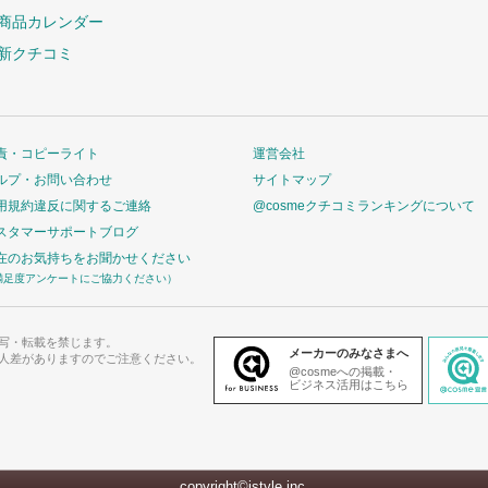
商品カレンダー
新クチコミ
責・コピーライト
運営会社
ルプ・お問い合わせ
サイトマップ
用規約違反に関するご連絡
@cosmeクチコミランキングについて
スタマーサポートブログ
在のお気持ちをお聞かせください
満足度アンケートにご協力ください）
写・転載を禁じます。
メーカーのみなさまへ
人差がありますのでご注意ください。
@cosmeへの掲載・
ビジネス活用はこちら
copyright©istyle,inc.