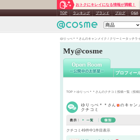
おトクにキレイになる情報が満載！
ゆりっぺ
TOP
ランキング
ブランド
ブログ
Q&A
ゆりっぺ＊＊さんのキャンメイク / クリーミータッチライナー
My@cosme
プロフィー
TOP
>
ゆりっぺ＊＊さんのクチコミ投稿一覧（投稿
ゆりっぺ＊＊
キャン
さん
の
クチコミ
クチコミ49件中1件目表示