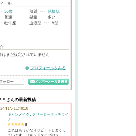
→
ィール
･･
36歳
肌質
･･･
乾燥肌
･･
普通
髪量
･･･
多い
･･
牡牛座
血液型
･･･
A型
介
介はまだ設定されていません
プロフィールをみる
フォロー
＊＊さんの最新投稿
24/11/5 11:48:18
キャンメイク / クリーミータッチライ
ナー
5
これはもうかなりリピートしまくっ
ています！リキッドタイプのジ…