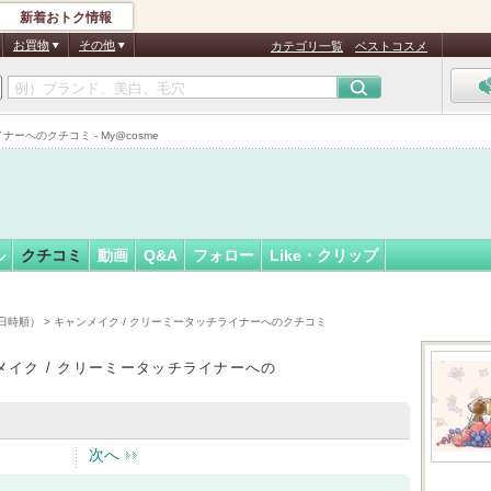
新着おトク情報
＊＊
フォロー
さん
お買物
その他
カテゴリ一覧
ベストコスメ
へのクチコミ - My@cosme
ル
クチコミ
動画
Q&A
フォロー
Like・クリップ
日時順）
> キャンメイク / クリーミータッチライナーへのクチコミ
メイク / クリーミータッチライナーへの
次へ