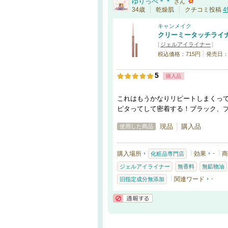
ゆりっぺ＊＊
さん
34歳
乾燥肌
クチコミ投稿
4
キャンメイク
クリーミータッチライ
[
ジェルアイライナー
]
税込価格：715円
発売日：20
5
購入品
これはもうかなりリピートしまくっ
ピタってして密着する！ブラック、
現品
購入品
使用した商品
購入場所
効果
-
商
化粧品専門店
ジェルアイライナー
無香料
無鉱物油
関連ワード
-
旧指定成分無添加
通報する