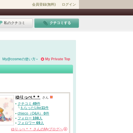
会員登録(無料)
ログイン
私のクチコミ
クチコミする
My@cosmeの使い方
My Private Top
ゆりっぺ＊＊
さん
クチコミ
49
件
└
もらったLike
11
件
chieco（Q&A）
0
件
フォロー
108
人
フォロワー
69
人
ゆりっぺ＊＊
さんの
Myブログへ