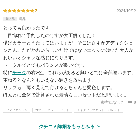
7
2024/10/22
購入品
現品
とっても良かったです！
一目惚れで予約したのですが大正解でした！
儚げカラーとうたってはいますが、そこはさすがアディクショ
ンさん。ただかわいらしいだけではないエッジの効いた大人か
わいいオシャレな感じになります。
トータルでとてもバランスが良いです。
特に
チーク
の右2色。これらがあると無いとでは全然違います。
重ねるとなんともいえない輝きを放ちます。
リップも、薄く見えて付けるとちゃんと発色します。
ほんとに全体で計算された素晴らしいセットだと思います。
参考になった
0
アディクション
コフレ・キット・セット
メイクアップキット・パレット
クチコミ詳細をもっとみる