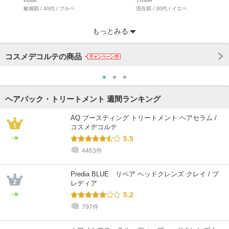
敏感肌 / 40代 / ブルベ
混合肌 / 30代 / イエベ
もっとみる
コスメデコルテの商品
ヘアパック・トリートメント 週間ランキング
AQ ブースティング トリートメント ヘアセラム /
コスメデコルテ
5.5
4463件
@cosme STORE スタッフ
@cosme STORE スタッフ
@cosme STORE スタッフ
@cosme STORE スタッフ
@cosme STORE スタッフ
@cosme STORE スタッフ
NAO
中野
狩谷
kawanami
はしもと
しみず
乾燥肌 / 40代 / イエベ
普通肌 / 40代 / イエベ
乾燥肌 / 30代 / ブルベ
乾燥肌 / ～20代 / イエベ
乾燥肌 / 30代 / イエベ
敏感肌 / ～20代 / イエベ
Predia BLUE リペア ヘッドクレンズ クレイ / プ
レディア
5.2
797件