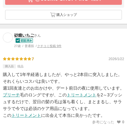
購入ショップ
砂糖いちご
さん
27歳
普通肌
クチコミ投稿 9件
7
2026/1/22
購入品
現品
購入して1年半経過しましたが、やっと2本目に突入しました。
それくらいコスパは良いです。
週1回友達とのお出かけや、デート前日の夜に使用しています。
ブリーチ
毛のロングですが、この
トリートメント
を2～3プッシ
ュするだけで、翌日の髪の毛は落ち着くし、まとまるし、サラ
サラで今では必須のケア用品になっています。
この
トリートメント
に出会えて本当に良かったです。
参考になった
0