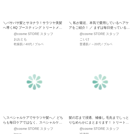
＼パサパサ髪とサヨナラ！サラツヤ美髪
＼ 私が最近、本気で愛用しているヘアケ
へ導くAQ ブースティング トリートメン
アをご紹介！ ／ まずは毎日使っている
ト ヘアセラム／ 使…
「melt（メルト）…
@cosme STORE スタッフ
@cosme STORE スタッフ
おおとも
こいけ
乾燥肌 / 40代 / ブルベ
普通肌 / ～20代 / ブルベ
＼スペシャルケアでサラツヤ髪へ／ どち
髪の芯まで浸透、補修し 毛先までしっと
らも毎日ケアではなく、スペシャルケア
りなめらかにまとまります！ トリートメ
となります！ と…
ントの前に使用する…
@cosme STORE スタッフ
@cosme STORE スタッフ
inoue
YUMA