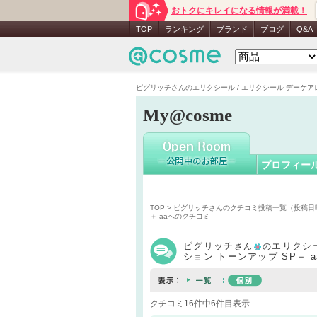
おトクにキレイになる情報が満載！
ピグリッ
TOP
ランキング
ブランド
ブログ
Q&A
ピグリッチさんのエリクシール / エリクシール デーケアレボ
My@cosme
プロフィー
TOP
>
ピグリッチさんのクチコミ投稿一覧（投稿日
＋ aaへのクチコミ
ピグリッチ
エリクシ
さん
の
ション トーンアップ SP＋ 
クチコミ16件中6件目表示