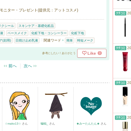
モニター・プレゼント(提供元：アットコスメ)
20
リクシール
スキンケア・基礎化粧品
液
ベースメイク
化粧下地・コンシーラー
化粧下地
関連ワード
(顔用)
日焼け止め乳液
簡単
時短メーク
20
Like
0
参考にしたい！ありがとう
前へ
次へ
20
20
☆mako13☆
さん
蝙蝠_
さん
★みーたんたん★
さん