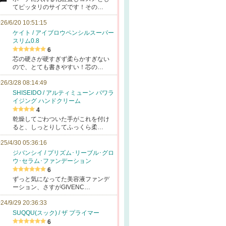
てピッタリのサイズです！その…
26/6/20 10:51:15
ケイト / アイブロウペンシルスーパー
スリム0.8
6
芯の硬さが硬すぎず柔らかすぎない
ので、とても書きやすい！芯の…
26/3/28 08:14:49
SHISEIDO / アルティミューン パワラ
イジング ハンドクリーム
4
乾燥してごわついた手がこれを付け
ると、しっとりしてふっくら柔…
25/4/30 05:36:16
ジバンシイ / プリズム･リーブル･グロ
ウ･セラム･ファンデーション
6
ずっと気になってた美容液ファンデ
ーション、さすがGIVENC…
24/9/29 20:36:33
SUQQU(スック) / ザ プライマー
6