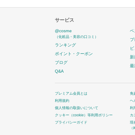
サービス
@cosme
ベ
（化粧品・美容の口コミ）
プ
ランキング
ビ
ポイント・クーポン
新
ブログ
最
Q&A
プレミアム会員とは
免
利用規約
ヘ
個人情報の取扱いについて
利
クッキー（cookie）等利用ポリシー
カ
プライバシーガイド
現
（