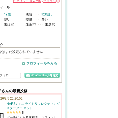
ピグリッチ
さんの
Myブログへ
→
ィール
･･
47歳
肌質
･･･
乾燥肌
･･
硬い
髪量
･･･
多い
･･
未設定
血液型
･･･
未選択
介
介はまだ設定されていません
プロフィールをみる
フォロー
チさんの最新投稿
26/8/5 21:20:51
NARS / ミニ ライトリフレクティング
スターター セット
5
ポーチに入れる化粧直しコスメとし