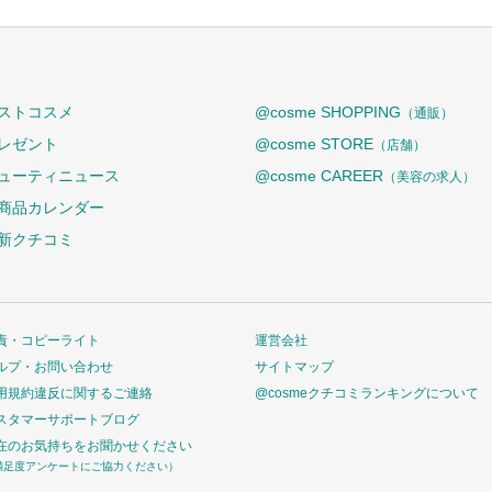
ストコスメ
@cosme SHOPPING
（通販）
レゼント
@cosme STORE
（店舗）
ューティニュース
@cosme CAREER
（美容の求人）
商品カレンダー
新クチコミ
責・コピーライト
運営会社
ルプ・お問い合わせ
サイトマップ
用規約違反に関するご連絡
@cosmeクチコミランキングについて
スタマーサポートブログ
在のお気持ちをお聞かせください
満足度アンケートにご協力ください）