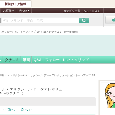
新着おトク情報
チ
フォロー
さん
お買物
その他
カテゴリ一覧
ベストコスメ
認
証
リューション トーンアップ SP＋ aaへのクチコミ - My@cosme
済
ル
クチコミ
動画
Q&A
フォロー
Like・クリップ
時順）
> エリクシール / エリクシール デーケアレボリューション トーンアップ SP
ール / エリクシール デーケアレボリュー
aaへのクチコミ
前へ
次へ