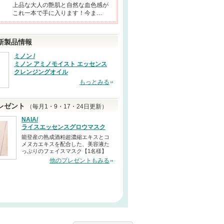
上品な大人の艶肌と自然な血色感が
これ一本で手に入ります！今ま…
新製品情報
ミノン /
ミノン アミノモイスト エッセンス
クレンジングオイル
もっとみる
レゼント
（毎月1・9・17・24日更新）
NAIA/
ライスエッセンスグロウマスク
能登産の熟成酒粕超濃縮エキスとコ
メヌカエキスを配合した、美容液た
っぷりのフェイスマスク【1名様】
他のプレゼントもみる