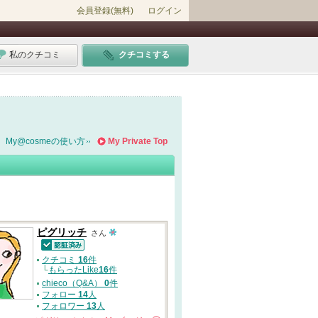
会員登録(無料)
ログイン
私のクチコミ
クチコミする
My@cosmeの使い方
My Private Top
ピグリッチ
さん
認証済
クチコミ
16
件
└
もらったLike
16
件
chieco（Q&A）
0
件
フォロー
14
人
フォロワー
13
人