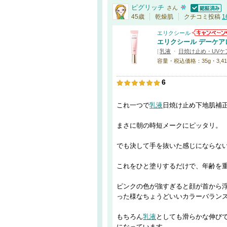
ピグリッチ
さん
認証済
45歳
乾燥肌
クチコミ投稿
1
エリクシール
エリクシール デーケアレ
[
乳液
・
日焼け止め・UVケア
容量・税込価格：35g・3,41
6
これ一つで
乳液
日焼け止め下地肌補
まさに朝の時短メークにピッタリ。
でも決して手を抜いた感じにならな
これをひと塗りするだけで、年齢を
ピンクの色が強すぎると顔が首から
った様なちょうどいいカラーバラン
もちろん
乳液
としても滑らかな伸び
になっています。