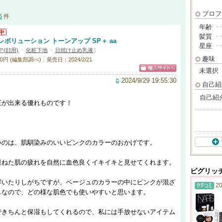
プロフ
6
件
年齢
･
髪質
･
ボリューション トーンアップ SP＋ aa
星座
･
(顔用)
・
化粧下地
・
日焼け止め乳液
]
趣味
0円 (編集部調べ)
発売日：2024/2/21
未選択
2024/9/29 19:55:30
自己紹
自己紹
正が出来る優れものです！
いのは、肌馴染みのいいピンクのカラーのおかげです。
重ねた肌の疲れを自然に血色良くイキイキと見せてくれます。
ピグリッ
浮いたりしがちですが、ベージュのカラーの中にピンクが混ざ
20
スなので、どの様な肌色でも使いやすいと思います。
できちんと保湿もしてくれるので、私には手放せないアイテム