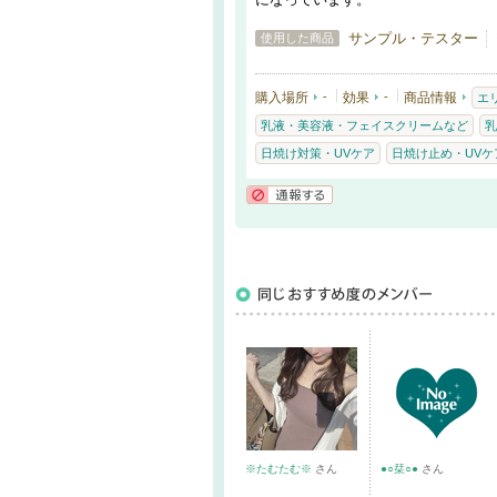
サンプル・テスター
使用した商品
購入場所
-
効果
-
商品情報
エ
乳液・美容液・フェイスクリームなど
乳
日焼け対策・UVケア
日焼け止め・UVケア
通報する
※たむたむ※
さん
●○栞○●
さん