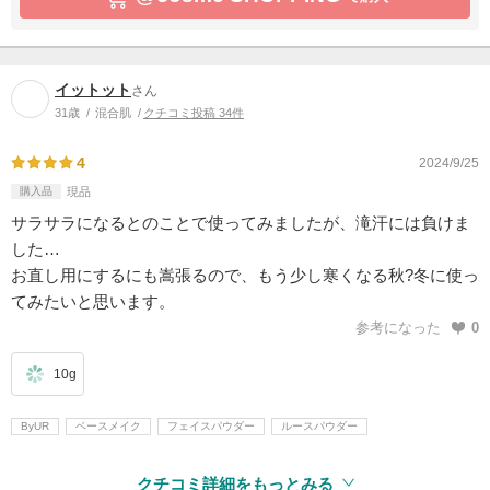
イットット
さん
31歳
混合肌
クチコミ投稿 34件
4
2024/9/25
購入品
現品
サラサラになるとのことで使ってみましたが、滝汗には負けま
した…
お直し用にするにも嵩張るので、もう少し寒くなる秋?冬に使っ
てみたいと思います。
参考になった
0
10g
ByUR
ベースメイク
フェイスパウダー
ルースパウダー
クチコミ詳細をもっとみる