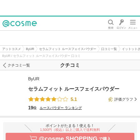
@cosme
アットコスメ
ByUR
セラムフィット ルースフェイスパウダー
口コミ一覧
イットット
ByUR / セラムフィット ルースフェイスパウダー 口コミ
クチコミ
クチコミ一覧
ByUR
セラムフィット ルースフェイスパウダー
5.1
評価グラフ
19
位
ルースパウダー
ランキング
ポイントがたまる！使える！
1,500円（税込）以上ご購入で送料無料
@cosme SHOPPING
で購入