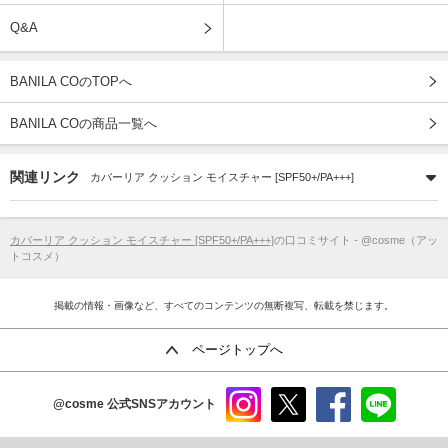
Q&A
BANILA COのTOPへ
BANILA COの商品一覧へ
関連リンク
カバーリア クッション モイスチャー [SPF50+/PA+++]
カバーリア クッション モイスチャー [SPF50+/PA+++]
の口コミサイト - @cosme（アッ
トコスメ）
掲載の情報・画像など、すべてのコンテンツの無断複写、転載を禁じます。
ページトップへ
@cosme
公式SNSアカウント
instag
x
faceb
line