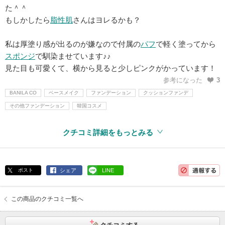
た＾＾
もしかしたら
脂性肌
さんはヨレるかも？
私は厚塗り感が出るのが嫌なので付属の
パフ
で軽く塗ってから
スポンジ
で馴染ませています♪♪
見た目も可愛くて、横から見ると少しピンクがかっています！
参考になった
3
BANILA CO
ベースメイク
ファンデーション
クッションファンデ
その他ファンデーション
韓国コスメ
クチコミ詳細をもっとみる
ポスト
シェア
LINE
この商品のクチコミ一覧へ