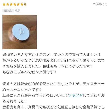
6
2024/9/10
購入品
現品
SNSでいろんな方がオススメしていたので買ってみました！
色が明るいかな？と思い悩みましたが21ロゼが可愛かったので
そちらを購入しました。色味もちょうどよかったです！
ちなみにブルベでピンク肌です！
普通の方は乾燥が心配で使ったことないですが、モイスチャー
めっちゃよかったです！
旦那にもこれを使ってると今日いいね！
ツヤ
ツヤ
してるねと褒
められました！
密着力も良く、真夏日でも夜まで化粧直し無しで全然平気でし