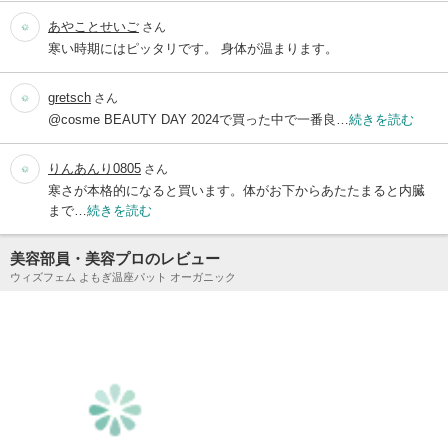
あやことせいご
さん
寒い時期にはピッタリです。 身体が温まります。
gretsch
さん
@cosme BEAUTY DAY 2024で買った中で一番良…
続きを読む
りんあんり0805
さん
寒さが本格的になると買います。体がお下からあたたまると内臓
まで…
続きを読む
美容部員・美容プロのレビュー
ウィズフェム よもぎ温座パット オーガニック