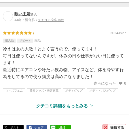
眠い主婦
さん
43歳
混合肌
クチコミ投稿 40件
7
2024/8/27
購入品
リピート
現品
冷えは女の大敵！とよく言うので、使ってます！
毎日は使ってないんですが、休みの日や仕事がない日に使って
ます！
最近特にエアコンや冷たい飲み物、アイスなど、体を冷やす行
為をしてるので使う頻度は高めになりました！
参考になった
0
ウィズフェム
美容グッズ・美容家電
ボディグッズ
ボディ・バスグッズ
クチコミ詳細をもっとみる
ポスト
シェア
LINE