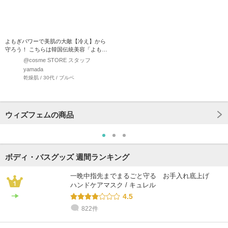
よもぎパワーで美肌の大敵【冷え】から
守ろう！ こちらは韓国伝統美容「よもぎ
蒸し」から着想を得…
@cosme STORE スタッフ
yamada
乾燥肌 / 30代 / ブルベ
ウィズフェムの商品
ボディ・バスグッズ 週間ランキング
一晩中指先までまるごと守る お手入れ底上げ
ハンドケアマスク / キュレル
4.5
822件