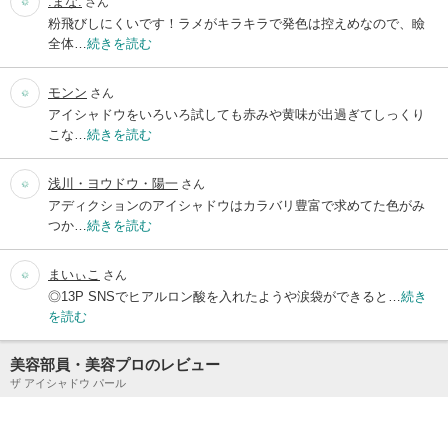
.まな.
さん
粉飛びしにくいです！ラメがキラキラで発色は控えめなので、瞼
全体…
続きを読む
モンン
さん
アイシャドウをいろいろ試しても赤みや黄味が出過ぎてしっくり
こな…
続きを読む
浅川・ヨウドウ・陽一
さん
アディクションのアイシャドウはカラバリ豊富で求めてた色がみ
つか…
続きを読む
まいぃこ
さん
◎13P SNSでヒアルロン酸を入れたようや涙袋ができると…
続き
を読む
美容部員・美容プロのレビュー
ザ アイシャドウ パール