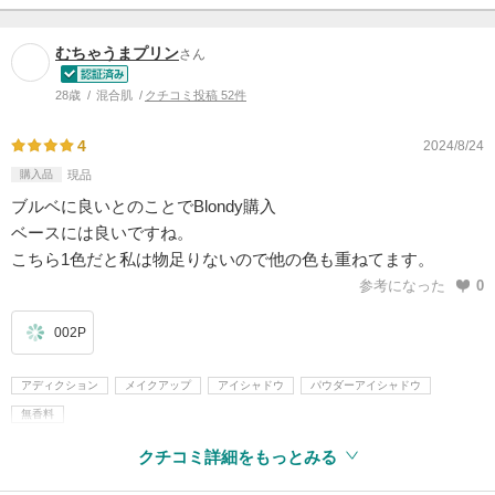
むちゃうまプリン
さん
28歳
混合肌
クチコミ投稿 52件
4
2024/8/24
購入品
現品
ブルベに良いとのことでBlondy購入
ベースには良いですね。
こちら1色だと私は物足りないので他の色も重ねてます。
参考になった
0
002P
アディクション
メイクアップ
アイシャドウ
パウダーアイシャドウ
無香料
クチコミ詳細をもっとみる