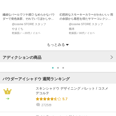
繊細なパールでツヤ感◎ なめらかなパウ
幻想的なスモーキーカラーがかわいい♪ 雨
ダーで発色抜群、それでいてぼかしやす
の余韻から着想を得たサマーコレクショ
いので単色でのグラ…
ンをレビュー！ ソ…
@cosme STORE スタッフ
@cosme STORE スタッフ
やまぐち
橋本
乾燥肌 / ～20代 / イエベ
乾燥肌 / 30代 / イエベ
もっとみる
アディクションの商品
パウダーアイシャドウ 週間ランキング
スキンシャドウ デザイニング パレット / コスメ
デコルテ
5.7
2725件
@cosme STORE スタッフ
@cosme STORE スタッフ
@cosme STORE スタッフ
@cosme STORE スタッフ
@cosme STORE スタッフ
@cosme STORE スタッフ
はぎわら
村 井
戸塚
やまぐち
たなべ⌘
村 井
混合肌 / 30代 / イエベ
敏感肌 / 30代 / イエベ
混合肌 / 30代 / イエベ
乾燥肌 / 30代 / イエベ
混合肌 / 30代 / ブルベ
敏感肌 / 30代 / イエベ