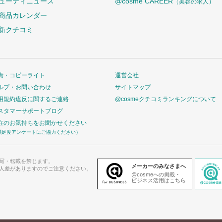
ューティニュース
@cosme CAREER
（美容の求人）
商品カレンダー
新クチコミ
責・コピーライト
運営会社
ルプ・お問い合わせ
サイトマップ
用規約違反に関するご連絡
@cosmeクチコミランキングについて
スタマーサポートブログ
在のお気持ちをお聞かせください
満足度アンケートにご協力ください）
写・転載を禁じます。
メーカーのみなさまへ
人差がありますのでご注意ください。
@cosmeへの掲載・
ビジネス活用はこちら