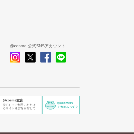
@cosme 公式SNSアカウント
instagram
x
facebook
line
@cosme宣言
@cosmeの
安心してご利用いただけ
ミカエルって？
るサイト運営を目指して