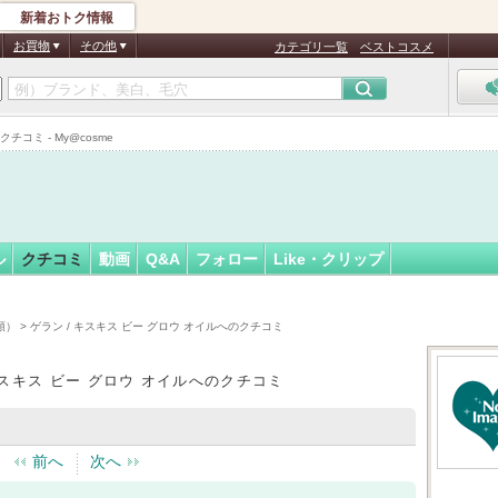
新着おトク情報
フォロー
ん
お買物
その他
カテゴリ一覧
ベストコスメ
チコミ - My@cosme
ル
クチコミ
動画
Q&A
フォロー
Like・クリップ
順）
> ゲラン / キスキス ビー グロウ オイルへのクチコミ
キスキス ビー グロウ オイルへのクチコミ
前へ
次へ