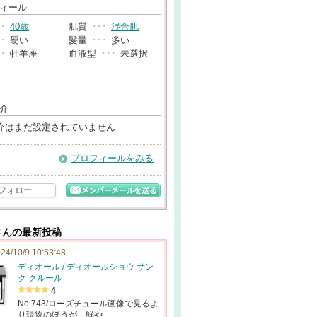
→
ィール
･･
40歳
肌質
･･･
混合肌
･･
硬い
髪量
･･･
多い
･･
牡羊座
血液型
･･･
未選択
介
介はまだ設定されていません
プロフィールをみる
フォロー
..さんの最新投稿
24/10/9 10:53:48
ディオール / ディオールショウ サン
ク クルール
4
No.743/ローズチュール画像で見るよ
り現物のほうが、鮮や…