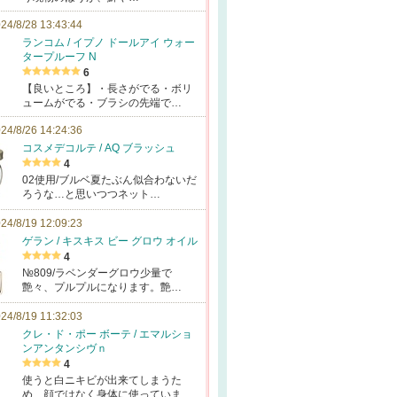
24/8/28 13:43:44
ランコム / イプノ ドールアイ ウォー
タープルーフ N
6
【良いところ】・長さがでる・ボリ
ュームがでる・ブラシの先端で…
24/8/26 14:24:36
コスメデコルテ / AQ ブラッシュ
4
02使用/ブルベ夏たぶん似合わないだ
ろうな…と思いつつネット…
24/8/19 12:09:23
ゲラン / キスキス ビー グロウ オイル
4
№809/ラベンダーグロウ少量で
艶々、プルプルになります。艶…
24/8/19 11:32:03
クレ・ド・ポー ボーテ / エマルショ
ンアンタンシヴｎ
4
使うと白ニキビが出来てしまうた
め、顔ではなく身体に使っていま…