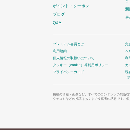
ビ
ポイント・クーポン
新
ブログ
最
Q&A
プレミアム会員とは
免
利用規約
ヘ
個人情報の取扱いについて
利
クッキー（cookie）等利用ポリシー
カ
プライバシーガイド
現
（
掲載の情報・画像など、すべてのコンテンツの無断複
クチコミなどの投稿はあくまで投稿者の感想です。個