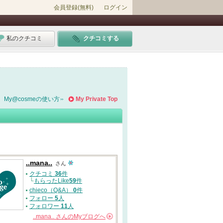
会員登録(無料)
ログイン
私のクチコミ
クチコミする
My@cosmeの使い方
My Private Top
..mana..
さん
クチコミ
36
件
└
もらったLike
59
件
chieco（Q&A）
0
件
フォロー
5
人
フォロワー
11
人
..mana..
さんの
Myブログへ