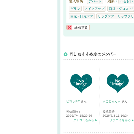
購入場所
効果
デパート
うるおい
ゲラン
メイクアップ
口紅・グロス・
目元・口元ケア
リップケア・リップクリ
通報する
ピヨッチ2
さん
☆こじゅん☆
さん
投稿日時：
投稿日時：
2026/7/4 15:20:56
2026/7/3 11:10:34
クチコミをみる
クチコミをみる