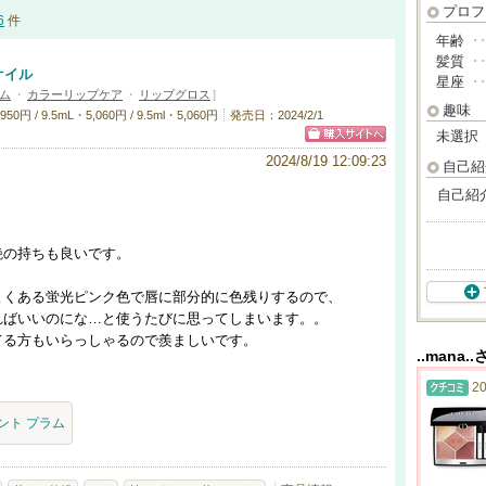
プロフ
6
件
年齢
･
髪質
･
オイル
星座
･
ム
・
カラーリップケア
・
リップグロス
]
趣味
 / 9.5mL・5,060円 / 9.5ml・5,060円
発売日：2024/2/1
未選択
2024/8/19 12:09:23
自己紹
自己紹
艶の持ちも良いです。
よくある蛍光ピンク色で唇に部分的に色残りするので、
ればいいのにな…と使うたびに思ってしまいます。。
てる方もいらっしゃるので羨ましいです。
..mana
20
アント プラム