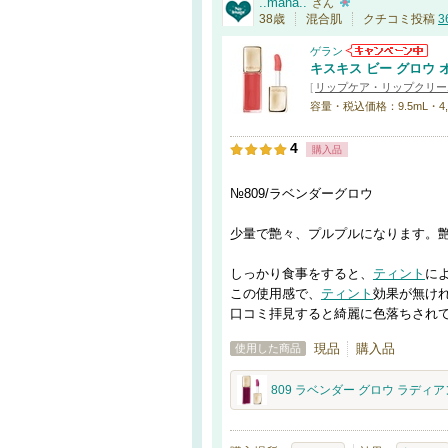
..mana..
さん
38歳
混合肌
クチコミ投稿
3
ゲラン
キスキス ビー グロウ 
[
リップケア・リップクリー
容量・税込価格：9.5mL・4,950円
4
購入品
№809/ラベンダーグロウ
少量で艶々、プルプルになります。
しっかり食事をすると、
ティント
に
この使用感で、
ティント
効果が無け
口コミ拝見すると綺麗に色落ちされ
現品
購入品
使用した商品
809 ラベンダー グロウ ラディ