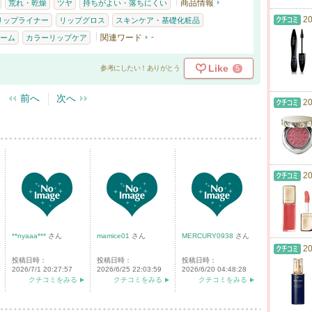
商品情報
荒れ・乾燥
ツヤ
持ちがよい・落ちにくい
20
リップライナー
リップグロス
スキンケア・基礎化粧品
関連ワード
-
ーム
カラーリップケア
Like
5
参考にしたい！ありがとう
前へ
次へ
20
20
**nyaaa***
さん
mamice01
さん
MERCURY0938
さん
20
投稿日時：
投稿日時：
投稿日時：
2026/7/1 20:27:57
2026/6/25 22:03:59
2026/6/20 04:48:28
クチコミをみる
クチコミをみる
クチコミをみる