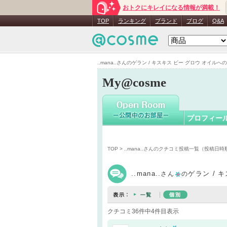
おトクにキレイになる情報が満載！
..mana..
さ
TOP
ランキング
ブランド
ブログ
Q&A
..mana..さんのゲラン / キスキス ビー グロウ オイルへのク
My@cosme
プロフィー
TOP
>
..mana..さんのクチコミ投稿一覧（投稿日時
..mana..
ゲラン / 
さん
の
クチコミ36件中4件目表示