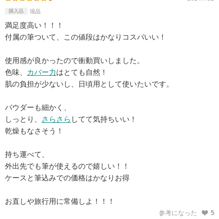
購入品
現品
満足度高い！！！
付属の筆ついて、この値段はかなりコスパいい！
使用感が良かったので衝動買いしました。
色味、
カバー力
はとても自然！
肌の負担が少ないし、日頃用として使いたいです。
パウダーも細かく、
しっとり、
さらさら
してて気持ちいい！
乾燥もなさそう！
持ち運べて、
外出先でも筆が使えるので嬉しい！！
ケースと筆込みでの価格はかなりお得
お直しや旅行用に常備しよ！！！
参考になった
5