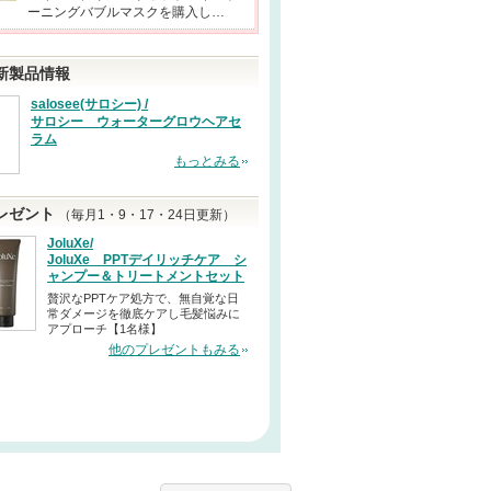
ーニングバブルマスクを購入し…
新製品情報
salosee(サロシー) /
サロシー ウォーターグロウヘアセ
ラム
もっとみる
レゼント
（毎月1・9・17・24日更新）
JoluXe/
JoluXe PPTデイリッチケア シ
ャンプー＆トリートメントセット
贅沢なPPTケア処方で、無自覚な日
常ダメージを徹底ケアし毛髪悩みに
アプローチ【1名様】
他のプレゼントもみる