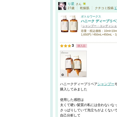
り星
さん
27歳
乾燥肌
クチコミ投稿
1
ボトルワークス
ハニーク ディープリペ
[
シャンプー・コンディショ
容量・税込価格：10ml+10ml・14
1,650円 / 450mL+450mL・3
3
購入品
ハニークディープリペア
シャンプー
購入してみました
使用した感想は
太くて硬い髪質の私には合わないな
さっぱりしていて泡立ちがよくない
自己分析して