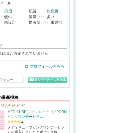
→
ィール
･･
29歳
肌質
･･･
乾燥肌
･･
硬い
髪量
･･･
多い
･･
未設定
血液型
･･･
未選択
介
介はまだ設定されていません
プロフィールをみる
フォロー
の最新投稿
26/8/5 16:19:59
MEDICUBE(メディキューブ) / PDRN
ピンクワンデーセラム
4
メディキューブピンクワンデーセラ
ムを購入しましたまずピンク色…