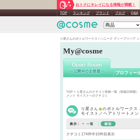
おトクにキレイになる情報が満載！
り星
さん
TOP
ランキング
ブランド
ブログ
Q&A
り星さんのボトルワークス / ハニーク ディープリペア シ
My@cosme
プロフィー
TOP
>
り星さんのクチコミ投稿一覧（投稿日時順）
メント モイストへのクチコミ
り星
ボトルワークス 
さん
の
モイスト／ヘアトリートメン
クチコミ174件中10件目表示