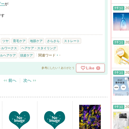
プー
が
20
です
ツヤ
育毛ケア
地肌ケア
さらさら
ストレート
20
トルワークス
ヘアケア・スタイリング
関連ワード
-
ルヘアケア
頭皮ケア
Like
0
参考にしたい！ありがとう
20
前へ
次へ
20