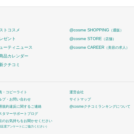
ストコスメ
@cosme SHOPPING
（通販）
レゼント
@cosme STORE
（店舗）
ューティニュース
@cosme CAREER
（美容の求人）
商品カレンダー
新クチコミ
責・コピーライト
運営会社
ルプ・お問い合わせ
サイトマップ
用規約違反に関するご連絡
@cosmeクチコミランキングについて
スタマーサポートブログ
在のお気持ちをお聞かせください
満足度アンケートにご協力ください）