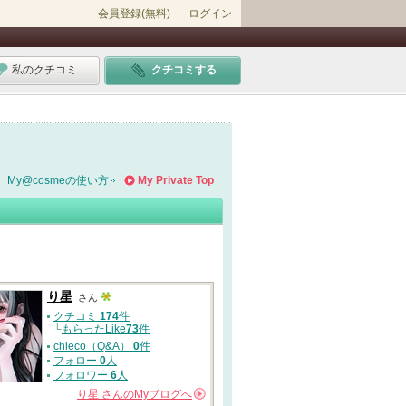
会員登録(無料)
ログイン
私のクチコミ
クチコミする
My@cosmeの使い方
My Private Top
り星
さん
クチコミ
174
件
└
もらったLike
73
件
chieco（Q&A）
0
件
フォロー
0
人
フォロワー
6
人
り星
さんの
Myブログへ