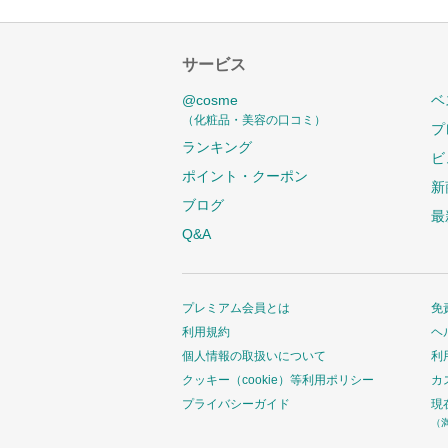
サービス
@cosme
ベ
（化粧品・美容の口コミ）
プ
ランキング
ビ
ポイント・クーポン
新
ブログ
最
Q&A
プレミアム会員とは
免
利用規約
ヘ
個人情報の取扱いについて
利
クッキー（cookie）等利用ポリシー
カ
プライバシーガイド
現
（