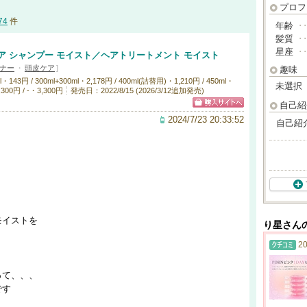
プロフ
74
件
年齢
･
髪質
･
星座
･
ア シャンプー モイスト／ヘアトリートメント モイスト
ナー
・
頭皮ケア
]
趣味
3円 / 300ml+300ml・2,178円 / 400ml(詰替用)・1,210円 / 450ml・
未選択
,300円 / -・3,300円
発売日：2022/8/15 (2026/3/12追加発売)
自己紹
2024/7/23 20:33:52
自己紹
モイストを
り星さん
20
って、、、
です