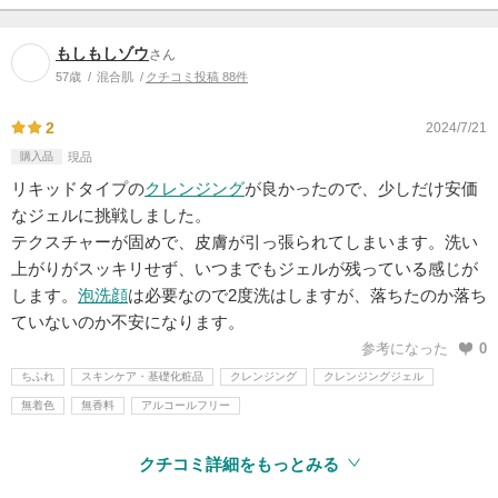
もしもしゾウ
さん
57歳
混合肌
クチコミ投稿 88件
2
2024/7/21
購入品
現品
リキッドタイプの
クレンジング
が良かったので、少しだけ安価
なジェルに挑戦しました。
テクスチャーが固めで、皮膚が引っ張られてしまいます。洗い
上がりがスッキリせず、いつまでもジェルが残っている感じが
します。
泡洗顔
は必要なので2度洗はしますが、落ちたのか落ち
ていないのか不安になります。
参考になった
0
ちふれ
スキンケア・基礎化粧品
クレンジング
クレンジングジェル
無着色
無香料
アルコールフリー
クチコミ詳細をもっとみる