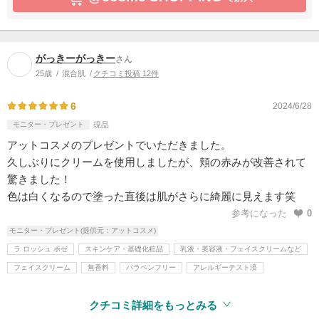
がっきーがっきー
さん
25歳
混合肌
クチコミ投稿 12件
6
2024/6/28
モニター・プレゼント
現品
アットコスメのプレゼントでいただきました。
久しぶりにクリームを使用しましたが、頬の赤みが改善されて
驚きました！
色は白くなるので塗った直後は肌がさらに綺麗に見えます笑
参考になった
0
モニター・プレゼント(提供元：アットコスメ)
ラ ロッシュ ポゼ
スキンケア・基礎化粧品
乳液・美容液・フェイスクリームなど
フェイスクリーム
無香料
パラベンフリー
アレルギーテスト済
クチコミ詳細をもっとみる