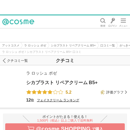
@cosme
アットコスメ
ラ ロッシュ ポゼ
シカプラスト リペアクリーム B5+
口コミ一覧
がっき
ラ ロッシュ ポゼ / シカプラスト リペアクリーム B5+ 口コミ
クチコミ
クチコミ一覧
ラ ロッシュ ポゼ
シカプラスト リペアクリーム B5+
5.2
評価グラフ
12
位
フェイスクリーム
ランキング
ポイントがたまる！使える！
1,500円（税込）以上ご購入で送料無料
@cosme SHOPPING
で購入