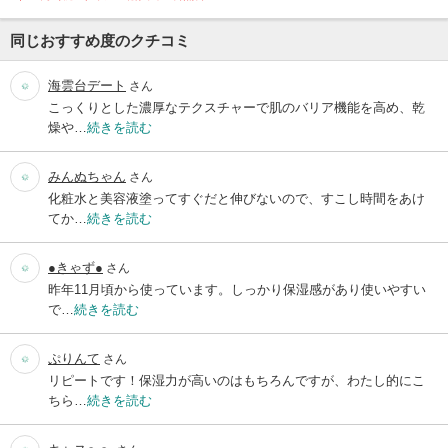
同じおすすめ度のクチコミ
海雲台デート
さん
こっくりとした濃厚なテクスチャーで肌のバリア機能を高め、乾
燥や…
続きを読む
みんぬちゃん
さん
化粧水と美容液塗ってすぐだと伸びないので、すこし時間をあけ
てか…
続きを読む
●きゃず●
さん
昨年11月頃から使っています。しっかり保湿感があり使いやすい
で…
続きを読む
ぷりんて
さん
リピートです！保湿力が高いのはもちろんですが、わたし的にこ
ちら…
続きを読む