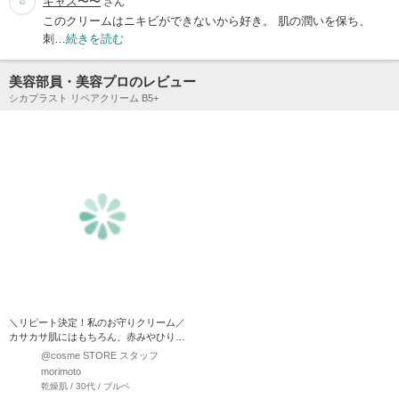
キャス〜〜
さん
このクリームはニキビができないから好き。 肌の潤いを保ち、
刺…
続きを読む
美容部員・美容プロのレビュー
シカプラスト リペアクリーム B5+
＼リピート決定！私のお守りクリーム／
カサカサ肌にはもちろん、赤みやひりつ
きなど肌が不安定な時の…
@cosme STORE スタッフ
morimoto
乾燥肌 / 30代 / ブルベ