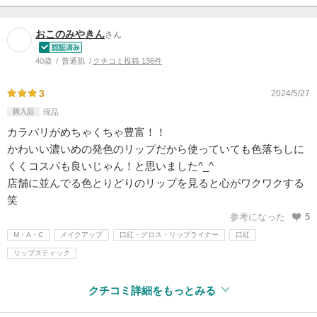
おこのみやきん
さん
40歳
普通肌
クチコミ投稿 136件
3
2024/5/27
購入品
現品
カラバリがめちゃくちゃ豊富！！
かわいい濃いめの発色のリップだから使っていても色落ちしに
くくコスパも良いじゃん！と思いました^_^
店舗に並んでる色とりどりのリップを見ると心がワクワクする
笑
参考になった
5
M・A・C
メイクアップ
口紅・グロス・リップライナー
口紅
リップスティック
クチコミ詳細をもっとみる