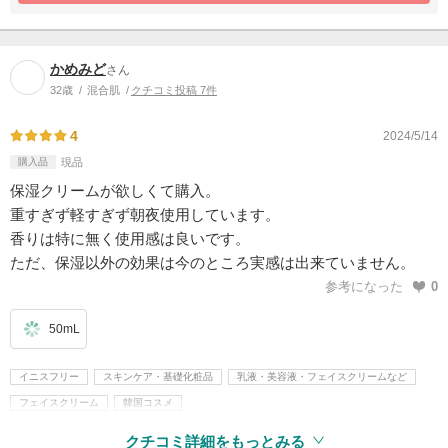
かめみど
さん
32歳
混合肌
クチコミ投稿 7件
4
2024/5/14
購入品
現品
保湿クリームが欲しくて購入。
重すぎず軽すぎず朝夜使用しています。
香りは特に無く使用感は良いです。
ただ、保湿以外の効果は今のところ実感は出来ていません。
参考になった
0
50mL
イニスフリー
スキンケア・基礎化粧品
乳液・美容液・フェイスクリームなど
フェイスクリーム
韓国コスメ
クチコミ詳細をもっとみる